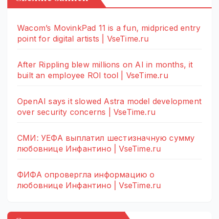
Wacom’s MovinkPad 11 is a fun, midpriced entry
point for digital artists | VseTime.ru
After Rippling blew millions on AI in months, it
built an employee ROI tool | VseTime.ru
OpenAI says it slowed Astra model development
over security concerns | VseTime.ru
СМИ: УЕФА выплатил шестизначную сумму
любовнице Инфантино | VseTime.ru
ФИФА опровергла информацию о
любовнице Инфантино | VseTime.ru