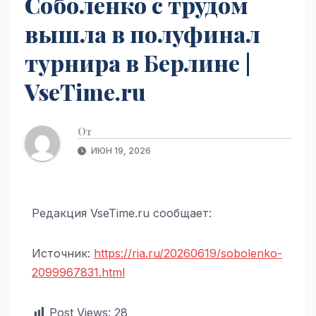
Соболенко с трудом
вышла в полуфинал
турнира в Берлине |
VseTime.ru
От
ИЮН 19, 2026
Редакция VseTime.ru сообщает:
Источник:
https://ria.ru/20260619/sobolenko-
2099967831.html
Post Views:
28