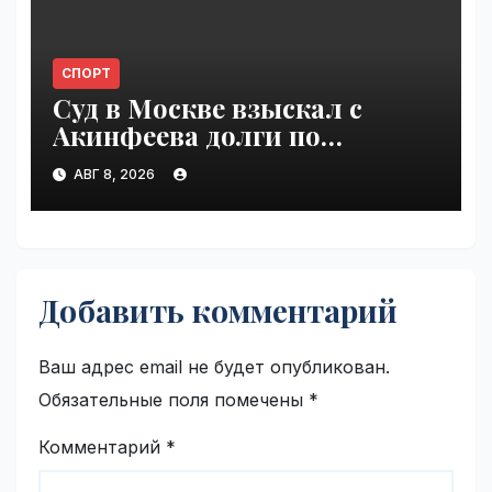
СПОРТ
Суд в Москве взыскал с
Акинфеева долги по
коммунальным платежам |
АВГ 8, 2026
VseTime.ru
Добавить комментарий
Ваш адрес email не будет опубликован.
Обязательные поля помечены
*
Комментарий
*