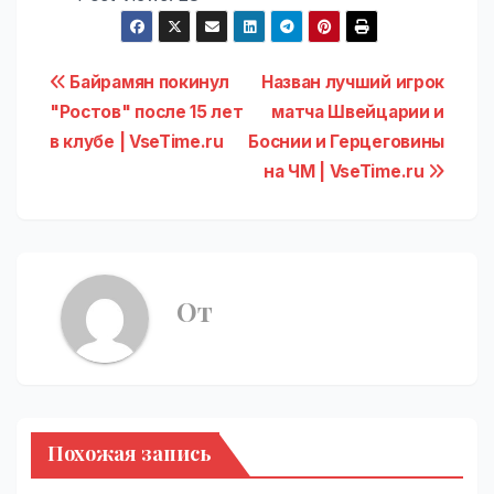
Навигация
Байрамян покинул
Назван лучший игрок
"Ростов" после 15 лет
матча Швейцарии и
по
в клубе | VseTime.ru
Боснии и Герцеговины
записям
на ЧМ | VseTime.ru
От
Похожая запись