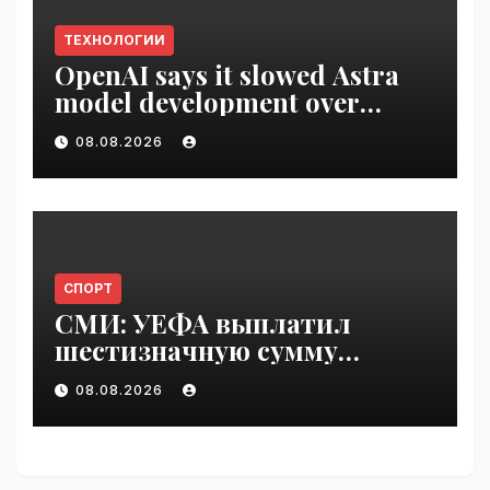
ТЕХНОЛОГИИ
OpenAI says it slowed Astra
model development over
security concerns | VseTime.ru
08.08.2026
СПОРТ
СМИ: УЕФА выплатил
шестизначную сумму
любовнице Инфантино |
08.08.2026
VseTime.ru