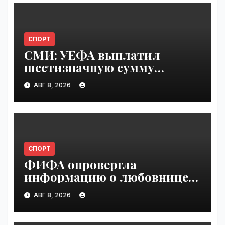
СПОРТ
СМИ: УЕФА выплатил
шестизначную сумму
любовнице Инфантино |
АВГ 8, 2026
VseTime.ru
СПОРТ
ФИФА опровергла
информацию о любовнице
Инфантино | VseTime.ru
АВГ 8, 2026