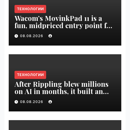
ТЕХНОЛОГИИ
Wacom’s MovinkPad 11 is a
fun, midpriced entry point for
digital artists | VseTime.ru
08.08.2026
ТЕХНОЛОГИИ
After Rippling blew millions
on AI in months, it built an
employee ROI tool |
08.08.2026
VseTime.ru