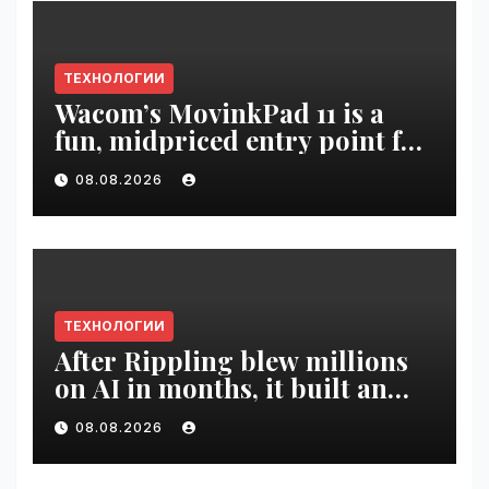
ТЕХНОЛОГИИ
Wacom’s MovinkPad 11 is a
fun, midpriced entry point for
digital artists | VseTime.ru
08.08.2026
ТЕХНОЛОГИИ
After Rippling blew millions
on AI in months, it built an
employee ROI tool |
08.08.2026
VseTime.ru