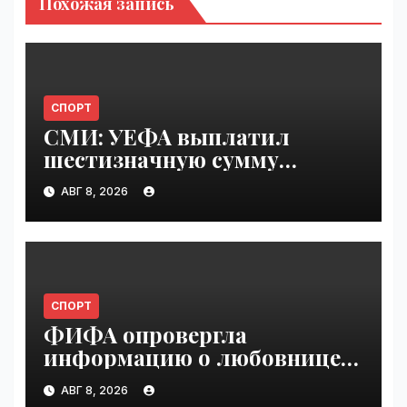
Похожая запись
СПОРТ
СМИ: УЕФА выплатил
шестизначную сумму
любовнице Инфантино |
АВГ 8, 2026
VseTime.ru
СПОРТ
ФИФА опровергла
информацию о любовнице
Инфантино | VseTime.ru
АВГ 8, 2026