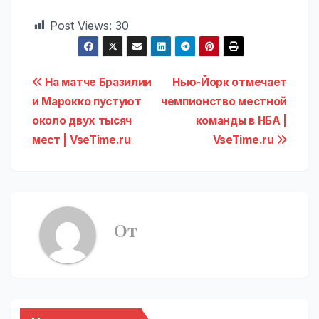
Post Views:
30
Навигация
На матче Бразилии
Нью-Йорк отмечает
и Марокко пустуют
чемпионство местной
по
около двух тысяч
команды в НБА |
записям
мест | VseTime.ru
VseTime.ru
От