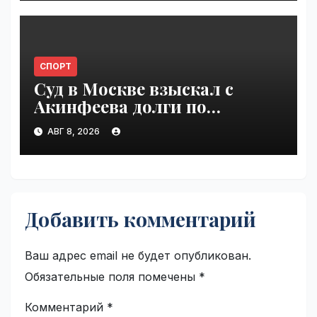
СПОРТ
Суд в Москве взыскал с
Акинфеева долги по
коммунальным платежам |
АВГ 8, 2026
VseTime.ru
Добавить комментарий
Ваш адрес email не будет опубликован.
Обязательные поля помечены
*
Комментарий
*