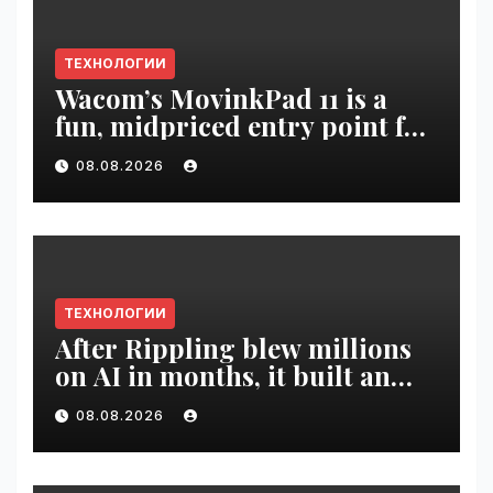
ТЕХНОЛОГИИ
Wacom’s MovinkPad 11 is a
fun, midpriced entry point for
digital artists | VseTime.ru
08.08.2026
ТЕХНОЛОГИИ
After Rippling blew millions
on AI in months, it built an
employee ROI tool |
08.08.2026
VseTime.ru