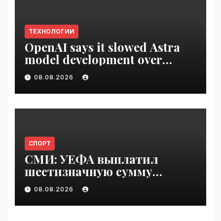
ТЕХНОЛОГИИ
OpenAI says it slowed Astra
model development over
security concerns | VseTime.ru
08.08.2026
СПОРТ
СМИ: УЕФА выплатил
шестизначную сумму
любовнице Инфантино |
08.08.2026
VseTime.ru