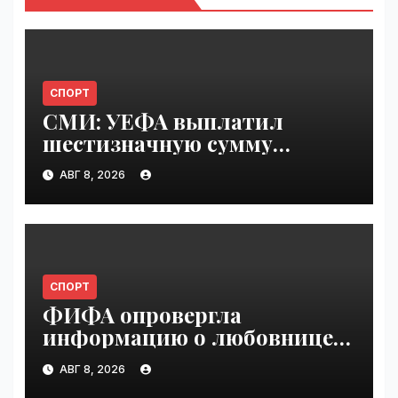
СПОРТ
СМИ: УЕФА выплатил
шестизначную сумму
любовнице Инфантино |
АВГ 8, 2026
VseTime.ru
СПОРТ
ФИФА опровергла
информацию о любовнице
Инфантино | VseTime.ru
АВГ 8, 2026