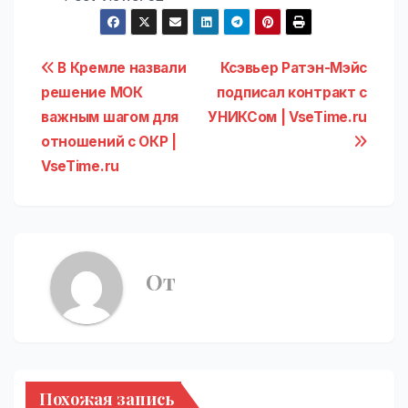
Навигация
В Кремле назвали
Ксэвьер Ратэн-Мэйс
решение МОК
подписал контракт с
по
важным шагом для
УНИКСом | VseTime.ru
записям
отношений с ОКР |
VseTime.ru
От
Похожая запись