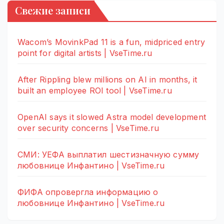
Свежие записи
Wacom’s MovinkPad 11 is a fun, midpriced entry
point for digital artists | VseTime.ru
After Rippling blew millions on AI in months, it
built an employee ROI tool | VseTime.ru
OpenAI says it slowed Astra model development
over security concerns | VseTime.ru
СМИ: УЕФА выплатил шестизначную сумму
любовнице Инфантино | VseTime.ru
ФИФА опровергла информацию о
любовнице Инфантино | VseTime.ru