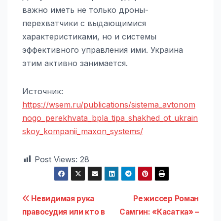
важно иметь не только дроны-
перехватчики с выдающимися
характеристиками, но и системы
эффективного управления ими. Украина
этим активно занимается.
Источник:
https://wsem.ru/publications/sistema_avtonom
nogo_perekhvata_bpla_tipa_shakhed_ot_ukrain
skoy_kompanii_maxon_systems/
Post Views:
28
Навигация
Невидимая рука
Режиссер Роман
правосудия или кто в
Самгин: «Касатка» –