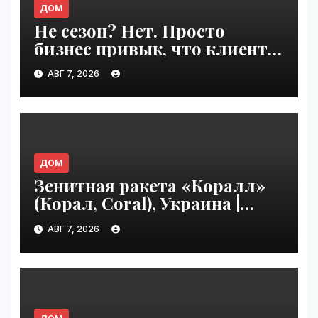
ДОМ
Не сезон? Нет. Просто
бизнес привык, что клиенты
сами приходят | VseTime.ru
АВГ 7, 2026
ДОМ
Зенитная ракета «Коралл»
(Корал, Coral), Украина |
VseTime.ru
АВГ 7, 2026