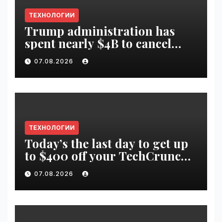
ТЕХНОЛОГИИ
Trump administration has
spent nearly $4B to cancel
offshore wind farms |
07.08.2026
VseTime.ru
ТЕХНОЛОГИИ
Today’s the last day to get up
to $400 off your TechCrunch
Disrupt 2026 ticket |
07.08.2026
VseTime.ru