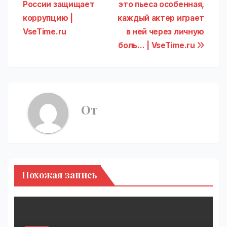
по
России защищает
это пьеса особенная,
записям
коррупцию |
каждый актер играет
VseTime.ru
в ней через личную
боль… | VseTime.ru
От
Похожая запись