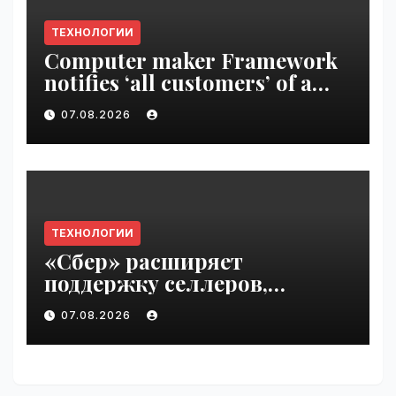
ТЕХНОЛОГИИ
Computer maker Framework
notifies ‘all customers’ of a
data breach | VseTime.ru
07.08.2026
ТЕХНОЛОГИИ
«Сбер» расширяет
поддержку селлеров,
пострадавших от
07.08.2026
инцидентов на складах
Wildberries | VseTime.ru