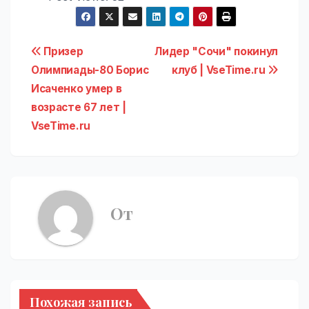
Навигация
Призер
Лидер "Сочи" покинул
Олимпиады-80 Борис
клуб | VseTime.ru
по
Исаченко умер в
записям
возрасте 67 лет |
VseTime.ru
От
Похожая запись