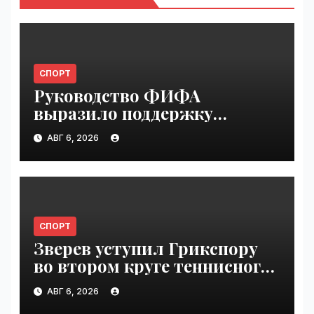
СПОРТ
Руководство ФИФА
выразило поддержку
Инфантино после его
АВГ 6, 2026
извинения | VseTime.ru
СПОРТ
Зверев уступил Грикспору
во втором круге теннисного
"Мастерса" в Монреале |
АВГ 6, 2026
VseTime.ru