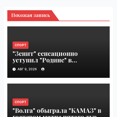
Похожая запись
СПОРТ
"Зенит" сенсационно
уступил "Родине" в
Петербурге | VseTime.ru
АВГ 9, 2026
СПОРТ
"Волга" обыграла "КАМАЗ" в
гостевом матче пятого тура