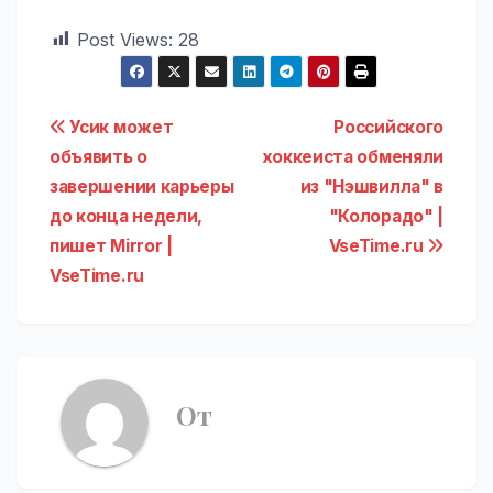
Post Views:
28
Навигация
Усик может
Российского
объявить о
хоккеиста обменяли
по
завершении карьеры
из "Нэшвилла" в
записям
до конца недели,
"Колорадо" |
пишет Mirror |
VseTime.ru
VseTime.ru
От