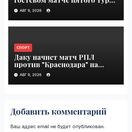
Первой лиги | VseTime.ru
АВГ 9, 2026
СПОРТ
Даку начнет матч РПЛ
против "Краснодара" на
скамейке запасных |
АВГ 9, 2026
VseTime.ru
Добавить комментарий
Ваш адрес email не будет опубликован.