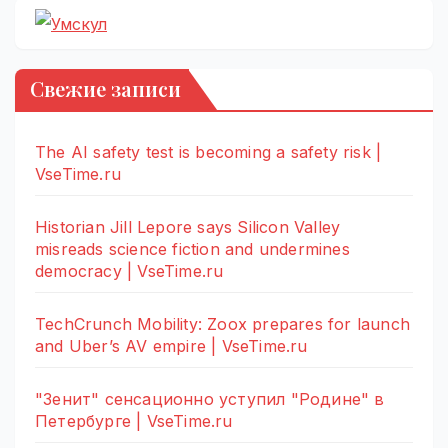
Свежие записи
The AI safety test is becoming a safety risk |
VseTime.ru
Historian Jill Lepore says Silicon Valley
misreads science fiction and undermines
democracy | VseTime.ru
TechCrunch Mobility: Zoox prepares for launch
and Uber’s AV empire | VseTime.ru
"Зенит" сенсационно уступил "Родине" в
Петербурге | VseTime.ru