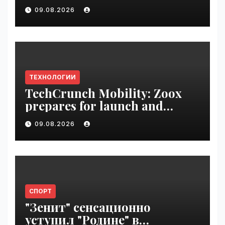
science fiction and
09.08.2026
undermines democracy |
VseTime.ru
ТЕХНОЛОГИИ
TechCrunch Mobility: Zoox
prepares for launch and
Uber’s AV empire | VseTime.ru
09.08.2026
СПОРТ
"Зенит" сенсационно
уступил "Родине" в