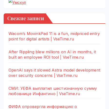
Свежие записи
Wacom’s MovinkPad 11 is a fun, midpriced entry
point for digital artists | VseTime.ru
After Rippling blew millions on AI in months, it
built an employee ROI tool | VseTime.ru
OpenAI says it slowed Astra model development
over security concerns | VseTime.ru
СМИ: УЕФА выплатил шестизначную сумму
любовнице Инфантино | VseTime.ru
ФИФА опровергла информацию о