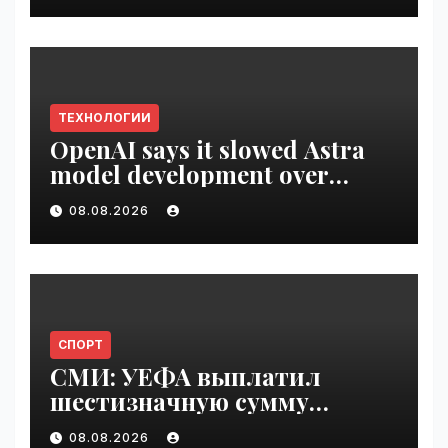
ТЕХНОЛОГИИ
OpenAI says it slowed Astra
model development over
security concerns | VseTime.ru
08.08.2026
СПОРТ
СМИ: УЕФА выплатил
шестизначную сумму
любовнице Инфантино |
08.08.2026