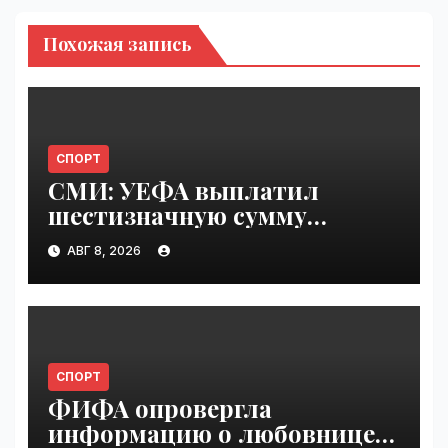
Похожая запись
СПОРТ
СМИ: УЕФА выплатил
шестизначную сумму
любовнице Инфантино |
АВГ 8, 2026
VseTime.ru
СПОРТ
ФИФА опровергла
информацию о любовнице