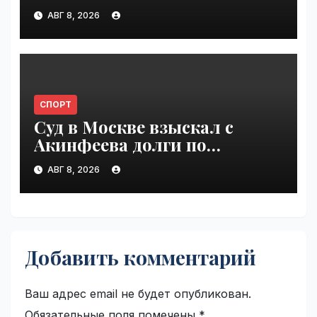
Инфантино | VseTime.ru
АВГ 8, 2026
СПОРТ
Суд в Москве взыскал с
Акинфеева долги по
коммунальным платежам |
АВГ 8, 2026
VseTime.ru
Добавить комментарий
Ваш адрес email не будет опубликован.
Обязательные поля помечены
*