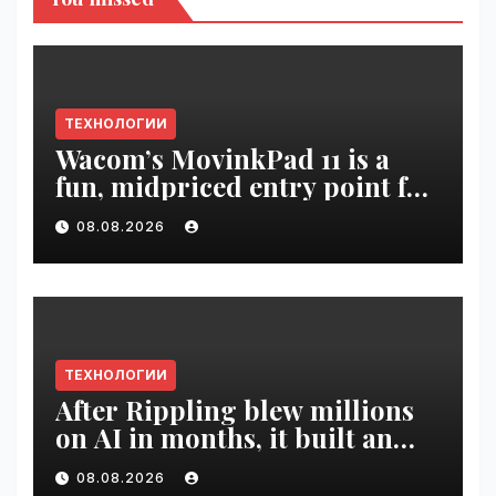
ТЕХНОЛОГИИ
Wacom’s MovinkPad 11 is a
fun, midpriced entry point for
digital artists | VseTime.ru
08.08.2026
ТЕХНОЛОГИИ
After Rippling blew millions
on AI in months, it built an
employee ROI tool |
08.08.2026
VseTime.ru