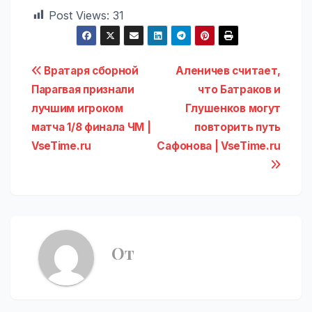
Post Views:
31
Навигация
Вратаря сборной
Аленичев считает,
Парагвая признали
что Батраков и
по
лучшим игроком
Глушенков могут
записям
матча 1/8 финала ЧМ |
повторить путь
VseTime.ru
Сафонова | VseTime.ru
От