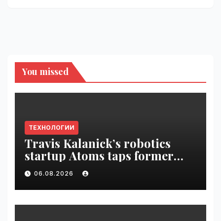
You missed
ТЕХНОЛОГИИ
Travis Kalanick’s robotics
startup Atoms taps former
Uber finance chief as CFO |
06.08.2026
VseTime.ru