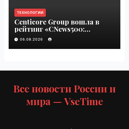
ТЕХНОЛОГИИ
Centicore Group вошла в
рейтинг «CNews500:
Крупнейшие ИТ-компании
06.08.2026
России» | VseTime.ru
Все новости России и
мира — VseTime