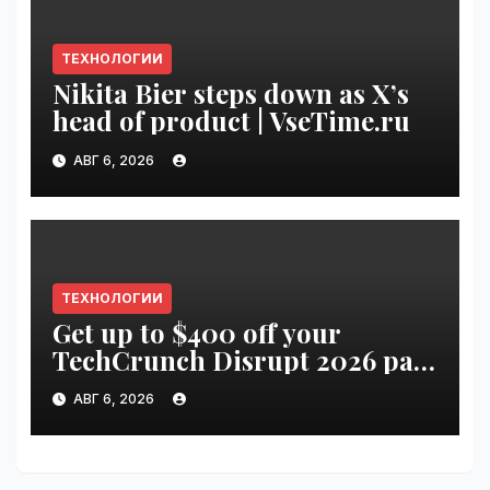
ТЕХНОЛОГИИ
Nikita Bier steps down as X’s
head of product | VseTime.ru
АВГ 6, 2026
ТЕХНОЛОГИИ
Get up to $400 off your
TechCrunch Disrupt 2026 pass
until Friday | VseTime.ru
АВГ 6, 2026