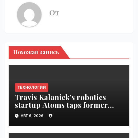
От
Похожая запись
ТЕХНОЛОГИИ
Travis Kalanick’s robotics
startup Atoms taps former
Uber finance chief as CFO |
АВГ 6, 2026
VseTime.ru