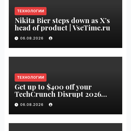
ТЕХНОЛОГИИ
Nikita Bier steps down as X’s
head of product | VseTime.ru
06.08.2026
ТЕХНОЛОГИИ
Get up to $400 off your
TechCrunch Disrupt 2026
pass until Friday | VseTime.ru
06.08.2026