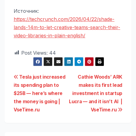
Источник:
https://techcrunch.com/2026/04/22/shade-
lands-14m-to-let-creative-teams-search-their-
video-libraries-in-plain-english/
Post Views:
44
Навигация
Tesla just increased
Cathie Woods’ ARK
its spending plan to
makes its first lead
по
$25B — here’s where
investment in startup
записям
the money is going |
Lucra — and it isn’t AI |
VseTime.ru
VseTime.ru