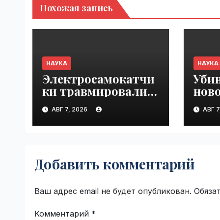
Похожая запись
НАУКА
НАУКА
Электросамокатчи
Уби
ки травмировали
нов
голову
уто
АВГ 7, 2026
АВГ 7
и внутренние
кот
органы чаще
посл
мотоциклистов
поис
и велосипедистов |
VseT
Добавить комментарий
VseTime.ru
Ваш адрес email не будет опубликован.
Обяза
Комментарий
*