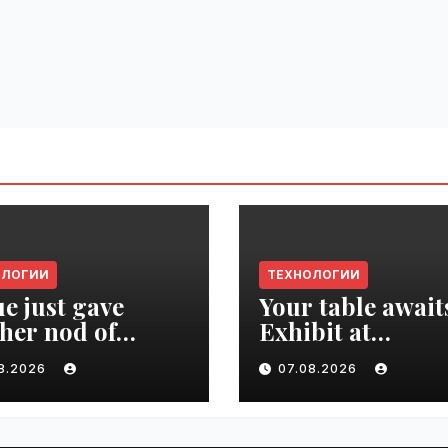
ОЛОГИИ
ТЕХНОЛОГИИ
e just gave
Your table await
her nod of
Exhibit at
oval to the tech
TechCrunch Dis
08.2026
07.08.2026
d | VseTime.ru
2026 to be seen 
thousands |
VseTime.ru