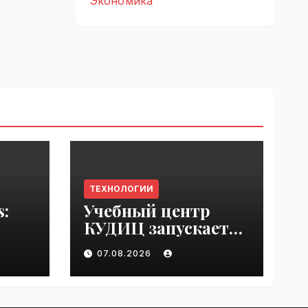
Экономика
ТЕХНОЛОГИИ
s:
Учебный центр
КУДИЦ запускает
rupt
авторизованный
07.08.2026
by
курс по
администрировани
ю Mind