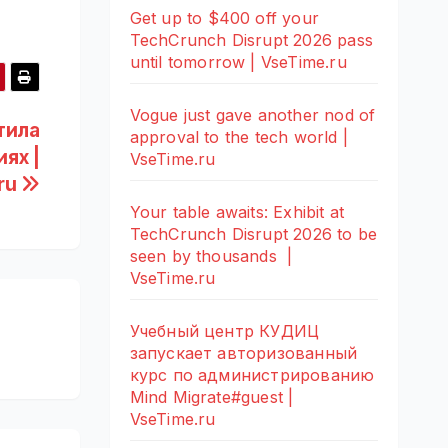
Get up to $400 off your
TechCrunch Disrupt 2026 pass
until tomorrow | VseTime.ru
Vogue just gave another nod of
тила
approval to the tech world |
ях |
VseTime.ru
ru
Your table awaits: Exhibit at
TechCrunch Disrupt 2026 to be
seen by thousands |
VseTime.ru
Учебный центр КУДИЦ
запускает авторизованный
курс по администрированию
Mind Migrate#guest |
VseTime.ru