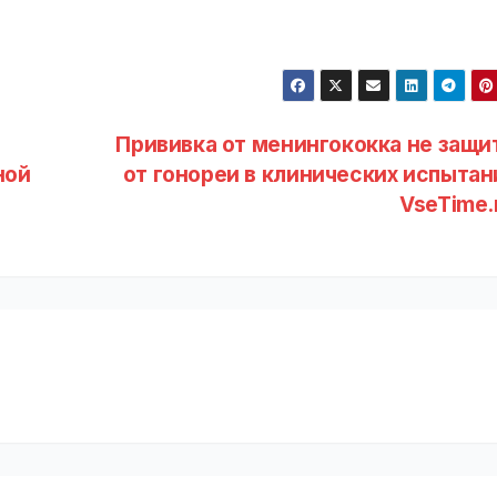
Прививка от менингококка не защи
ной
от гонореи в клинических испытани
VseTime.