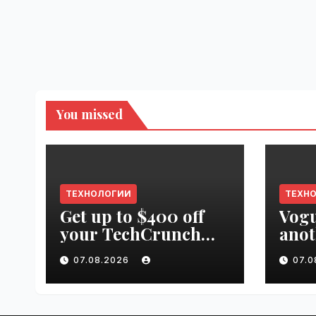
You missed
ТЕХНОЛОГИИ
ТЕХН
Get up to $400 off
Vogu
your TechCrunch
anot
Disrupt 2026 pass
appr
07.08.2026
07.
until tomorrow |
worl
VseTime.ru