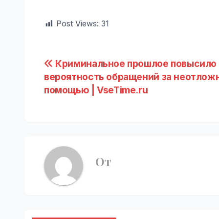
Post Views:
31
Навигация
Криминальное прошлое повысило
вероятность обращений за неотлож
по
помощью | VseTime.ru
записям
От