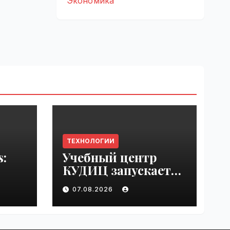
Экономика
ТЕХНОЛОГИИ
s:
Учебный центр
КУДИЦ запускает
rupt
авторизованный
07.08.2026
by
курс по
администрировани
ю Mind