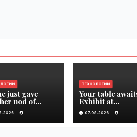
ОЛОГИИ
ТЕХНОЛОГИИ
e just gave
Your table await
her nod of
Exhibit at
oval to the tech
TechCrunch Dis
08.2026
07.08.2026
d | VseTime.ru
2026 to be seen 
thousands |
VseTime.ru