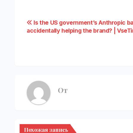
Навигация
Is the US government’s Anthropic b
accidentally helping the brand? | VseT
по
записям
От
Похожая запись