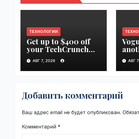
ТЕХНОЛОГИИ
ТЕХН
Get up to $400 off
Vogu
your TechCrunch
anot
Disrupt 2026 pass
appr
АВГ 7, 2026
АВГ 7
until tomorrow |
worl
VseTime.ru
Добавить комментарий
Ваш адрес email не будет опубликован.
Обяза
Комментарий
*