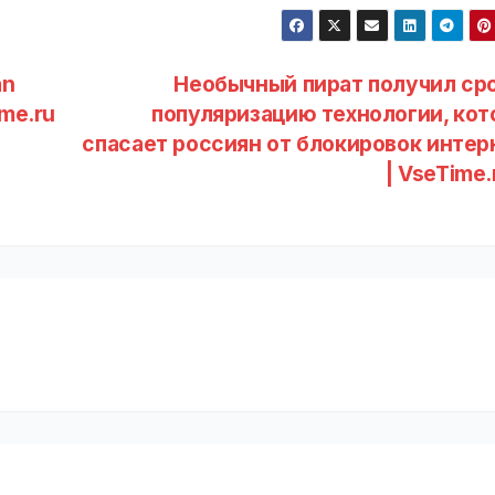
an
Необычный пират получил сро
ime.ru
популяризацию технологии, кот
спасает россиян от блокировок интер
| VseTime