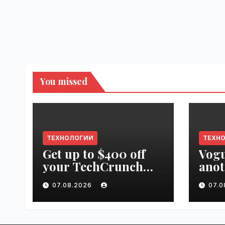
You missed
ТЕХНОЛОГИИ
ТЕХН
Get up to $400 off
Vogu
your TechCrunch
anot
Disrupt 2026 pass
appr
07.08.2026
07.
until tomorrow |
worl
VseTime.ru