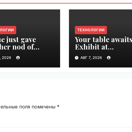
ОЛОГИИ
ТЕХНОЛОГИИ
e just gave
Your table awaits
her nod of
Exhibit at
oval to the tech
TechCrunch Dis
, 2026
АВГ 7, 2026
d | VseTime.ru
2026 to be seen 
thousands |
VseTime.ru
тельные поля помечены
*