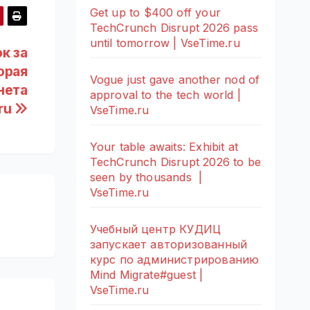
Get up to $400 off your
TechCrunch Disrupt 2026 pass
until tomorrow | VseTime.ru
к за
орая
Vogue just gave another nod of
нета
approval to the tech world |
.ru
VseTime.ru
Your table awaits: Exhibit at
TechCrunch Disrupt 2026 to be
seen by thousands |
VseTime.ru
Учебный центр КУДИЦ
запускает авторизованный
курс по администрированию
Mind Migrate#guest |
VseTime.ru