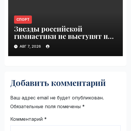
СПОРТ
Звезды российской
гимнастики не выступят на
ЧЕ из-за отказа в визах |
АВГ 7, 2026
VseTime.ru
Добавить комментарий
Ваш адрес email не будет опубликован.
Обязательные поля помечены
*
Комментарий
*