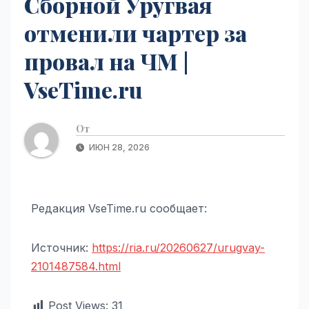
Сборной Уругвая
отменили чартер за
провал на ЧМ |
VseTime.ru
От
ИЮН 28, 2026
Редакция VseTime.ru сообщает:
Источник:
https://ria.ru/20260627/urugvay-
2101487584.html
Post Views:
31