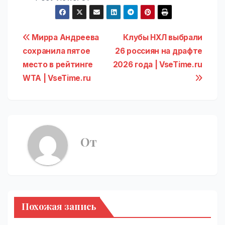
Навигация
Мирра Андреева
Клубы НХЛ выбрали
сохранила пятое
26 россиян на драфте
по
место в рейтинге
2026 года | VseTime.ru
записям
WTA | VseTime.ru
От
Похожая запись