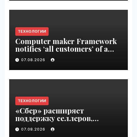
ТЕХНОЛОГИИ
Computer maker Framework
notifies ‘all customers’ of a
data breach | VseTime.ru
07.08.2026
ТЕХНОЛОГИИ
«Сбер» расширяет
поддержку селлеров,
пострадавших от
07.08.2026
инцидентов на складах