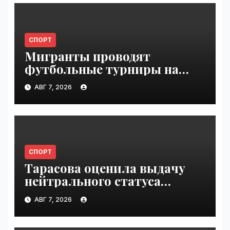
СПОРТ
Мигранты проводят
футбольные турниры на
пляже в Сеуте | VseTime.ru
АВГ 7, 2026
СПОРТ
Тарасова оценила выдачу
нейтрального статуса
Валиевой и Трусовой |
АВГ 7, 2026
VseTime.ru