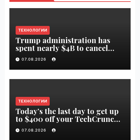
ТЕХНОЛОГИИ
Trump administration has
spent nearly $4B to cancel
offshore wind farms |
07.08.2026
VseTime.ru
ТЕХНОЛОГИИ
Today’s the last day to get up
to $400 off your TechCrunch
Disrupt 2026 ticket |
07.08.2026
VseTime.ru