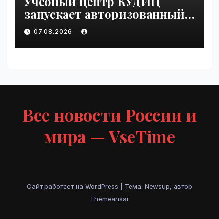
Учебный центр КУДИЦ
запускает авторизованный
курс по
07.08.2026
администрированию Mind
Migrate#guest | VseTime.ru
Все новости России и
мира — VseTime
Сайт работает на WordPress
|
Тема: Newsup, автор
Themeansar