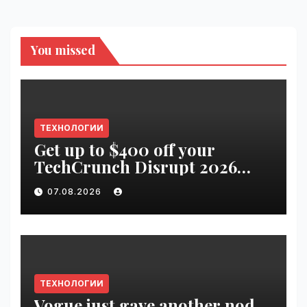
You missed
ТЕХНОЛОГИИ
Get up to $400 off your
TechCrunch Disrupt 2026
pass until tomorrow |
07.08.2026
VseTime.ru
ТЕХНОЛОГИИ
Vogue just gave another nod