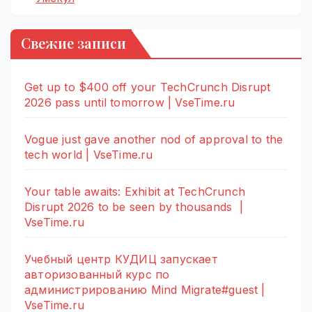
Свежие записи
Get up to $400 off your TechCrunch Disrupt
2026 pass until tomorrow | VseTime.ru
Vogue just gave another nod of approval to the
tech world | VseTime.ru
Your table awaits: Exhibit at TechCrunch
Disrupt 2026 to be seen by thousands |
VseTime.ru
Учебный центр КУДИЦ запускает
авторизованный курс по
администрированию Mind Migrate#guest |
VseTime.ru