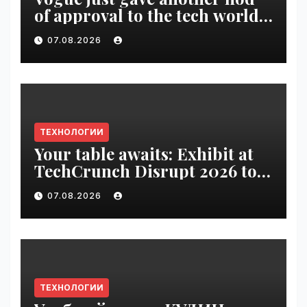
of approval to the tech world |
VseTime.ru
07.08.2026
ТЕХНОЛОГИИ
Your table awaits: Exhibit at
TechCrunch Disrupt 2026 to
be seen by thousands |
07.08.2026
VseTime.ru
ТЕХНОЛОГИИ