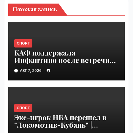
Похожая запись
СПОРТ
КАФ поддержала
Инфантино после встречи
ФИФА в Марокко |
АВГ 7, 2026
VseTime.ru
СПОРТ
Экс-игрок НБА перешел в
"Локомотив-Кубань" |
VseTime.ru