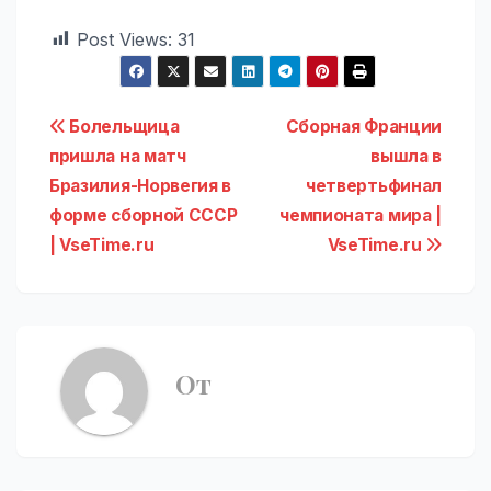
Post Views:
31
Навигация
Болельщица
Сборная Франции
пришла на матч
вышла в
по
Бразилия-Норвегия в
четвертьфинал
записям
форме сборной СССР
чемпионата мира |
| VseTime.ru
VseTime.ru
От