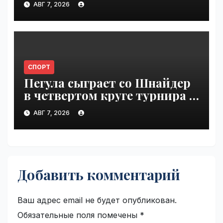
АВГ 7, 2026
СПОРТ
Пегула сыграет со Шнайдер
в четвертом круге турнира в
Торонто | VseTime.ru
АВГ 7, 2026
Добавить комментарий
Ваш адрес email не будет опубликован.
Обязательные поля помечены
*