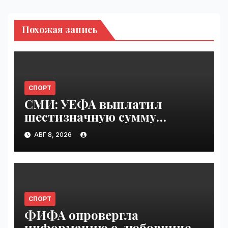
Похожая запись
СПОРТ
СМИ: УЕФА выплатил
шестизначную сумму
любовнице Инфантино |
АВГ 8, 2026
VseTime.ru
СПОРТ
ФИФА опровергла
информацию о любовнице