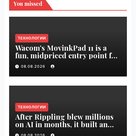
You missed
ТЕХНОЛОГИИ
Wacom’s MovinkPad 11 is a
fun, midpriced entry point for
digital artists | VseTime.ru
08.08.2026
ТЕХНОЛОГИИ
After Rippling blew millions
on AI in months, it built an
employee ROI tool |
08.08.2026