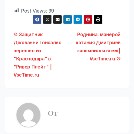
Post Views:
39
Навигация
Защитник
Роднина: манерой
Джованни Гонсалес
катания Дмитриев
по
перешел из
запомнился всем |
записям
"Краснодара" в
VseTime.ru
"Ривер Плейт" |
VseTime.ru
От