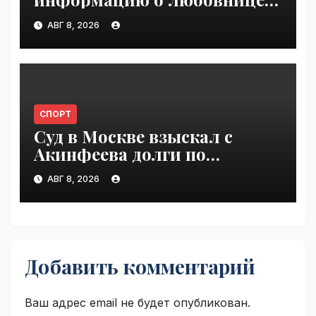
Инфантино | VseTime.ru
АВГ 8, 2026
СПОРТ
Суд в Москве взыскал с
Акинфеева долги по
коммунальным платежам |
АВГ 8, 2026
VseTime.ru
Добавить комментарий
Ваш адрес email не будет опубликован.