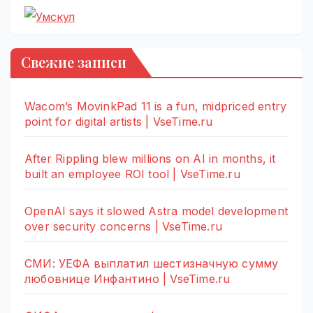
Свежие записи
Wacom’s MovinkPad 11 is a fun, midpriced entry
point for digital artists | VseTime.ru
After Rippling blew millions on AI in months, it
built an employee ROI tool | VseTime.ru
OpenAI says it slowed Astra model development
over security concerns | VseTime.ru
СМИ: УЕФА выплатил шестизначную сумму
любовнице Инфантино | VseTime.ru