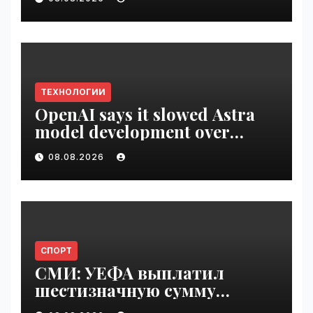
VseTime.ru
ТЕХНОЛОГИИ
OpenAI says it slowed Astra
model development over
security concerns | VseTime.ru
08.08.2026
СПОРТ
СМИ: УЕФА выплатил
шестизначную сумму
любовнице Инфантино |