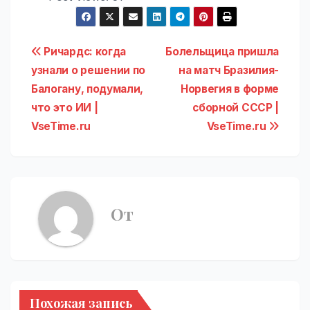
Навигация
Ричардс: когда
Болельщица пришла
узнали о решении по
на матч Бразилия-
по
Балогану, подумали,
Норвегия в форме
записям
что это ИИ |
сборной СССР |
VseTime.ru
VseTime.ru
От
Похожая запись