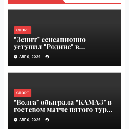
СПОРТ
"Зенит" сенсационно
уступил "Родине" в
Петербурге | VseTime.ru
АВГ 9, 2026
СПОРТ
"Волга" обыграла "КАМАЗ" в
гостевом матче пятого тура
Первой лиги | VseTime.ru
АВГ 9, 2026