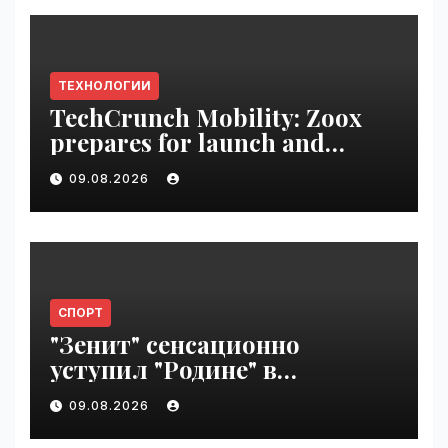
ТЕХНОЛОГИИ
TechCrunch Mobility: Zoox
prepares for launch and
Uber’s AV empire | VseTime.ru
09.08.2026
СПОРТ
"Зенит" сенсационно
уступил "Родине" в
Петербурге | VseTime.ru
09.08.2026