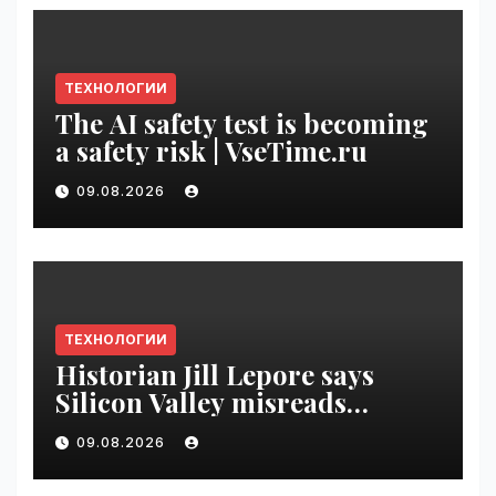
ТЕХНОЛОГИИ
The AI safety test is becoming
a safety risk | VseTime.ru
09.08.2026
ТЕХНОЛОГИИ
Historian Jill Lepore says
Silicon Valley misreads
science fiction and
09.08.2026
undermines democracy |
VseTime.ru