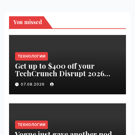
You missed
ТЕХНОЛОГИИ
Get up to $400 off your
TechCrunch Disrupt 2026
pass until tomorrow |
07.08.2026
VseTime.ru
ТЕХНОЛОГИИ
Vogue just gave another nod