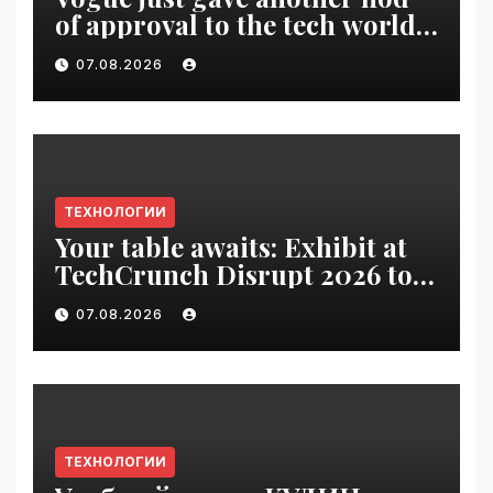
of approval to the tech world |
VseTime.ru
07.08.2026
ТЕХНОЛОГИИ
Your table awaits: Exhibit at
TechCrunch Disrupt 2026 to
be seen by thousands |
07.08.2026
VseTime.ru
ТЕХНОЛОГИИ