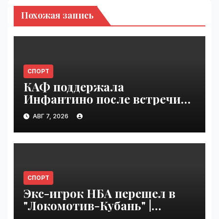
Похожая запись
СПОРТ
КАФ поддержала
Инфантино после встречи
ФИФА в Марокко |
АВГ 7, 2026
VseTime.ru
СПОРТ
Экс-игрок НБА перешел в
"Локомотив-Кубань" |
VseTime.ru