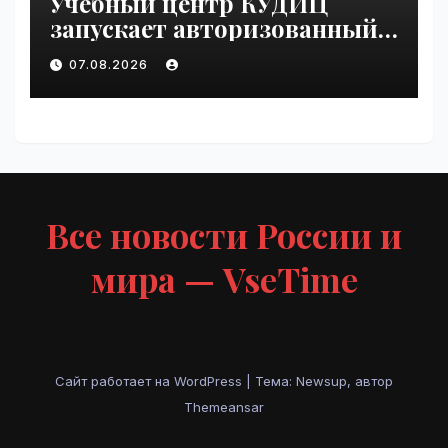
Учебный центр КУДИЦ
запускает авторизованный
курс по
07.08.2026
администрированию Mind
Migrate#guest | VseTime.ru
Все новости России и
мира — VseTime
Сайт работает на WordPress
|
Тема: Newsup, автор
Themeansar