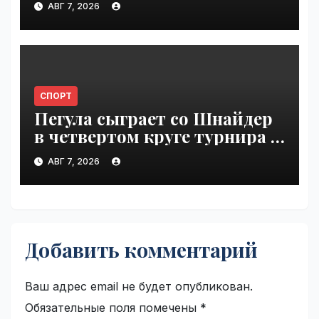
АВГ 7, 2026
СПОРТ
Пегула сыграет со Шнайдер
в четвертом круге турнира в
Торонто | VseTime.ru
АВГ 7, 2026
Добавить комментарий
Ваш адрес email не будет опубликован.
Обязательные поля помечены
*