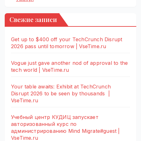
Свежие записи
Get up to $400 off your TechCrunch Disrupt
2026 pass until tomorrow | VseTime.ru
Vogue just gave another nod of approval to the
tech world | VseTime.ru
Your table awaits: Exhibit at TechCrunch
Disrupt 2026 to be seen by thousands |
VseTime.ru
Учебный центр КУДИЦ запускает
авторизованный курс по
администрированию Mind Migrate#guest |
VseTime.ru