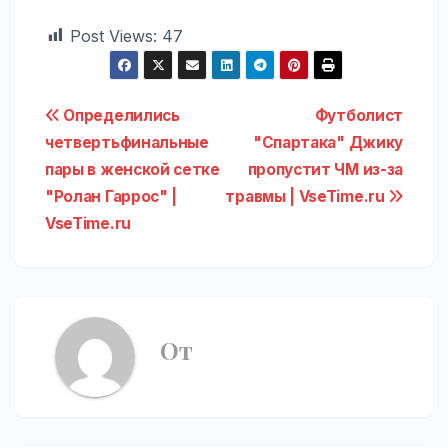
Post Views:
47
Навигация
Определились
Футболист
четвертьфинальные
"Спартака" Джику
по
пары в женской сетке
пропустит ЧМ из-за
записям
"Ролан Гаррос" |
травмы | VseTime.ru
VseTime.ru
От