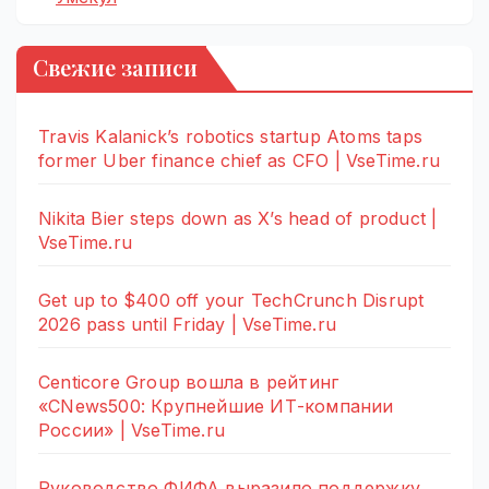
Свежие записи
Travis Kalanick’s robotics startup Atoms taps
former Uber finance chief as CFO | VseTime.ru
Nikita Bier steps down as X’s head of product |
VseTime.ru
Get up to $400 off your TechCrunch Disrupt
2026 pass until Friday | VseTime.ru
Centicore Group вошла в рейтинг
«CNews500: Крупнейшие ИТ-компании
России» | VseTime.ru
Руководство ФИФА выразило поддержку