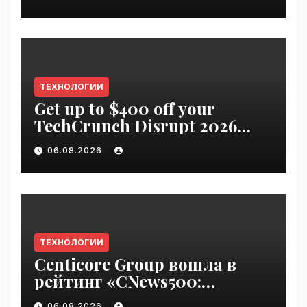
ТЕХНОЛОГИИ
Get up to $400 off your
TechCrunch Disrupt 2026
pass until Friday | VseTime.ru
06.08.2026
ТЕХНОЛОГИИ
Centicore Group вошла в
рейтинг «CNews500:
Крупнейшие ИТ-компании
06.08.2026