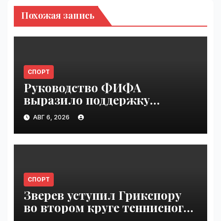
Похожая запись
СПОРТ
Руководство ФИФА
выразило поддержку
Инфантино после его
АВГ 6, 2026
извинения | VseTime.ru
СПОРТ
Зверев уступил Грикспору
во втором круге теннисного
"Мастерса" в Монреале |