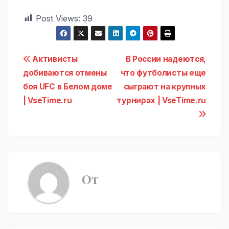
Post Views:
39
Навигация
Активисты
В России надеются,
добиваются отмены
что футболисты еще
по
боя UFC в Белом доме
сыграют на крупных
записям
| VseTime.ru
турнирах | VseTime.ru
От