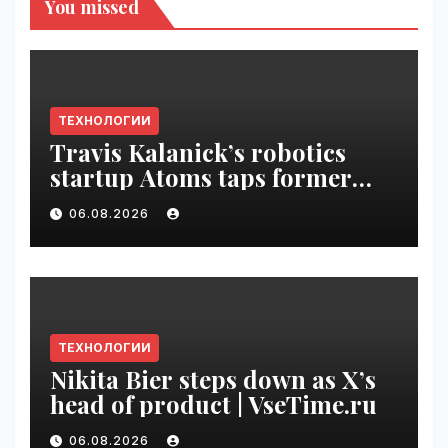
You missed
ТЕХНОЛОГИИ
Travis Kalanick’s robotics
startup Atoms taps former
Uber finance chief as CFO |
06.08.2026
VseTime.ru
ТЕХНОЛОГИИ
Nikita Bier steps down as X’s
head of product | VseTime.ru
06.08.2026