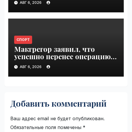
АВГ 6, 2026
VseTime.ru
СПОРТ
Макгрегор заявил, что
успешно перенес операцию
на ноге | VseTime.ru
АВГ 6, 2026
Добавить комментарий
Ваш адрес email не будет опубликован.
Обязательные поля помечены
*