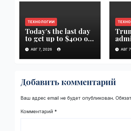
ТЕХНОЛОГИИ
ТЕХН
Today’s the last day
Tru
to get up to $400 off
admi
your TechCrunch
spen
АВГ 7, 2026
АВГ 7
Disrupt 2026 ticket |
canc
VseTime.ru
farm
Добавить комментарий
Ваш адрес email не будет опубликован.
Обяза
Комментарий
*