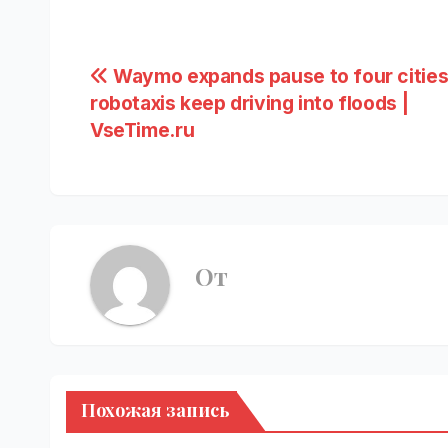
Навигация
Waymo expands pause to four cities
robotaxis keep driving into floods |
по
VseTime.ru
записям
От
Похожая запись