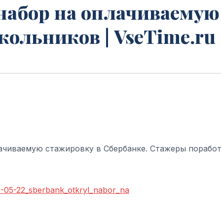
набор на оплачиваемую
ольников | VseTime.ru
ачиваемую стажировку в Сбербанке. Стажеры порабо
26-05-22_sberbank_otkryl_nabor_na