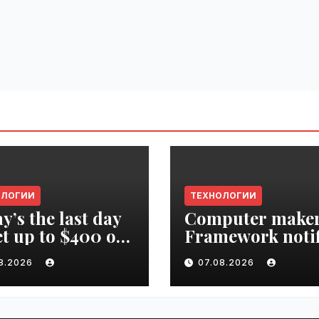
ОЛОГИИ
ТЕХНОЛОГИИ
y’s the last day
Computer make
et up to $400 off
Framework notif
r TechCrunch
‘all customers’ o
08.2026
07.08.2026
upt 2026 ticket |
data breach |
ime.ru
VseTime.ru