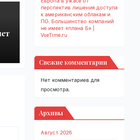
Европа в ужасе от
перспектив лишения доступа
к американским облакам и
ПО. Большинство компаний
не имеет «плана Б» |
яет
VseTime.ru
от
Свежие комментарии
ries
Нет комментариев для
просмотра.
Архивы
Август 2026