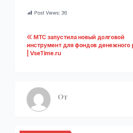
Post Views:
36
Навигация
МТС запустила новый долговой
инструмент для фондов денежного 
по
| VseTime.ru
записям
От