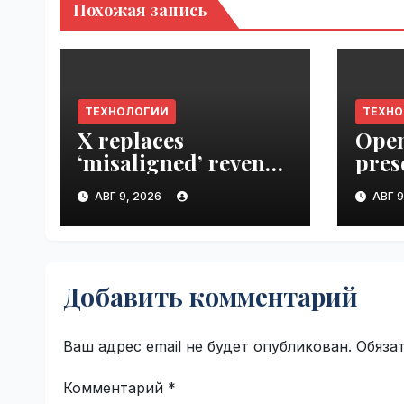
Похожая запись
ТЕХНОЛОГИИ
ТЕХН
X replaces
Open
‘misaligned’ revenue
pres
sharing program
Next
АВГ 9, 2026
АВГ 9
with Original
VseT
Content Rewards |
VseTime.ru
Добавить комментарий
Ваш адрес email не будет опубликован.
Обяза
Комментарий
*