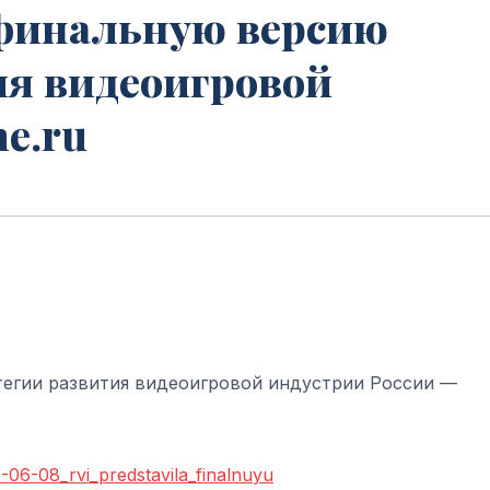
финальную версию
ия видеоигровой
me.ru
егии развития видеоигровой индустрии России —
6-06-08_rvi_predstavila_finalnuyu