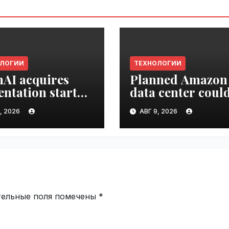
ОЛОГИИ
ТЕХНОЛОГИИ
AI acquires
Planned Amazon
entation startup
data center coul
Slide |
become the bigg
, 2026
АВГ 9, 2026
ime.ru
climate polluter 
the U.S. | VseTim
тельные поля помечены
*