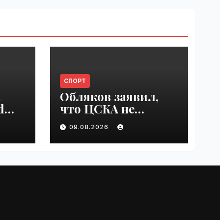
СПОРТ
n
Обляков заявил,
d
что ЦСКА не
est
хватает Акинфеева
09.08.2026
 in
| VseTime.ru
e.ru