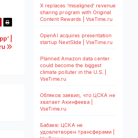
X replaces ‘misaligned’ revenue
sharing program with Original
Content Rewards | VseTime.ru
OpenAI acquires presentation
pp’ |
startup NextSlide | VseTime.ru
ru
Planned Amazon data center
could become the biggest
climate polluter in the U.S. |
VseTime.ru
Обляков заявил, что ЦСКА не
хватает Акинфеева |
VseTime.ru
Бабаев: ЦСКА не
удовлетворен трансферами |