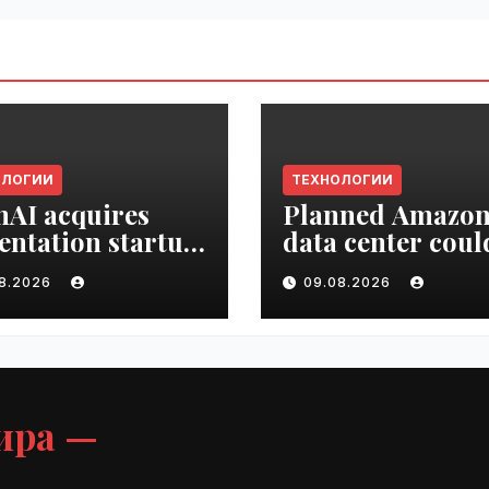
ОЛОГИИ
ТЕХНОЛОГИИ
AI acquires
Planned Amazo
entation startup
data center coul
Slide |
become the bigg
08.2026
09.08.2026
ime.ru
climate polluter
the U.S. | VseTim
ира —