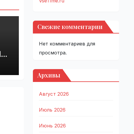
VseTime.ru
Свежие комментарии
Нет комментариев для
d
просмотра.
est
in
Архивы
e.ru
Август 2026
Июль 2026
Июнь 2026