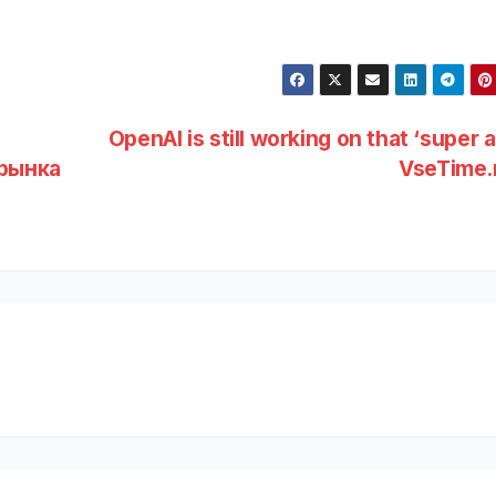
OpenAI is still working on that ‘super a
рынка
VseTime.