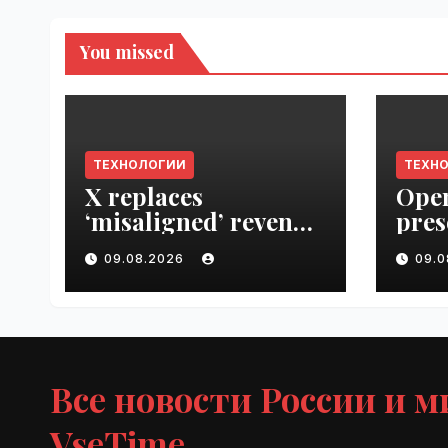
You missed
ТЕХНОЛОГИИ
ТЕХН
X replaces
Open
‘misaligned’ revenue
pres
sharing program
Next
09.08.2026
09.
with Original
VseT
Content Rewards |
VseTime.ru
Все новости России и м
VseTime