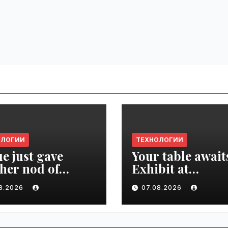
ОЛОГИИ
ТЕХНОЛОГИИ
e just gave
Your table await
her nod of
Exhibit at
oval to the tech
TechCrunch Dis
08.2026
07.08.2026
d | VseTime.ru
2026 to be seen 
thousands |
VseTime.ru