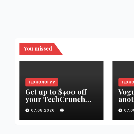
You missed
ТЕХНОЛОГИИ
ТЕХН
Get up to $400 off
Vogu
your TechCrunch
anot
Disrupt 2026 pass
appr
07.08.2026
07.
until tomorrow |
worl
VseTime.ru