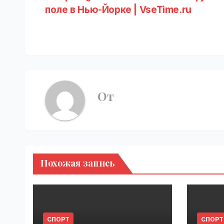
поле в Нью-Йорке | VseTime.ru
по
записям
От
Похожая запись
СПОРТ
СПОРТ