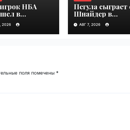
-игрок НБА
Пегула сыграет 
ешел в
Шнайдер в
комотив-
четвертом круг
, 2026
АВГ 7, 2026
нь" |
турнира в Торо
ime.ru
| VseTime.ru
тельные поля помечены
*