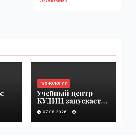
Экономика
ТЕХНОЛОГИИ
s:
Учебный центр
КУДИЦ запускает
rupt
авторизованный
07.08.2026
by
курс по
администрировани
ю Mind