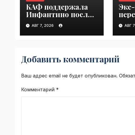
КАФ поддержала
Экс
Инфантино после
пер
встречи ФИФА в
"Ло
АВГ 7, 2026
АВГ 7
Марокко |
Куба
VseTime.ru
VseT
Добавить комментарий
Ваш адрес email не будет опубликован.
Обяза
Комментарий
*