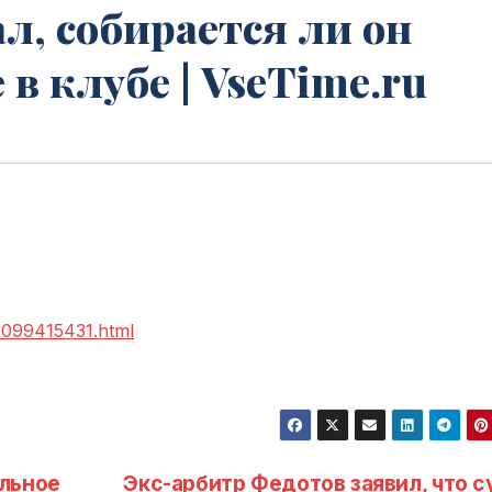
л, собирается ли он
 в клубе | VseTime.ru
-2099415431.html
льное
Экс-арбитр Федотов заявил, что с