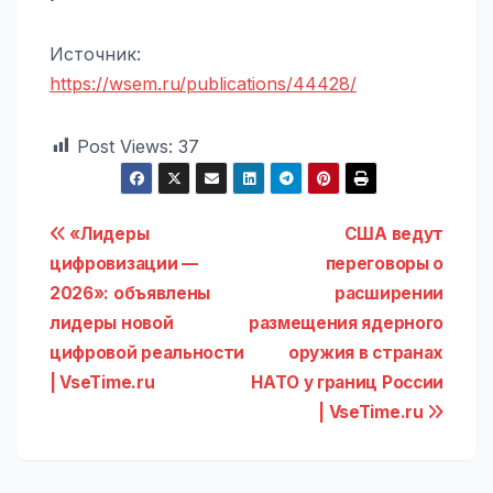
Источник:
https://wsem.ru/publications/44428/
Post Views:
37
Навигация
«Лидеры
США ведут
цифровизации —
переговоры о
по
2026»: объявлены
расширении
записям
лидеры новой
размещения ядерного
цифровой реальности
оружия в странах
| VseTime.ru
НАТО у границ России
| VseTime.ru