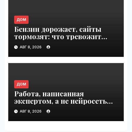
ДОМ
Бензин дорожает, сайты
тормозят: что тревожит
россиян больше? |
АВГ 8, 2026
VseTime.ru
ДОМ
Работа, написанная
экспертом, а не нейросетью |
VseTime.ru
АВГ 8, 2026