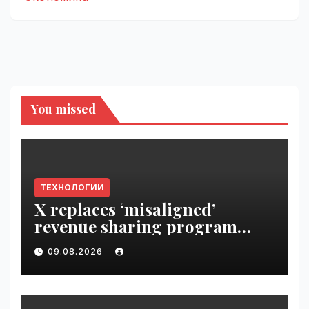
You missed
ТЕХНОЛОГИИ
X replaces ‘misaligned’
revenue sharing program
with Original Content
09.08.2026
Rewards | VseTime.ru