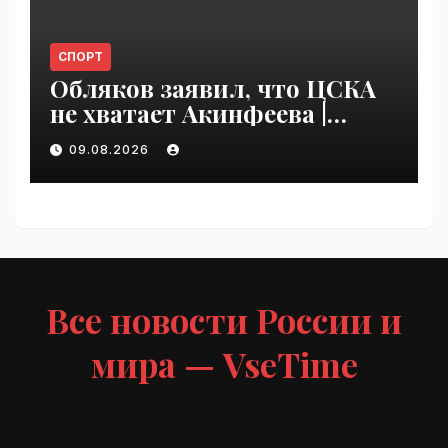
СПОРТ
Обляков заявил, что ЦСКА
не хватает Акинфеева |
VseTime.ru
09.08.2026
Все новости России и
мира — VseTime