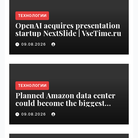
ТЕХНОЛОГИИ
OpenAI acquires presentation
startup NextSlide | VseTime.ru
09.08.2026
ТЕХНОЛОГИИ
Planned Amazon data center
could become the biggest
climate polluter in the U.S. |
09.08.2026
VseTime.ru