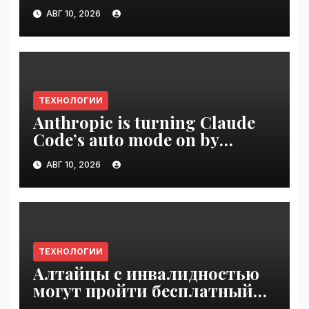
$400M in chip startup Source
АВГ 10, 2026
Foundry | VseTime.ru
ТЕХНОЛОГИИ
Anthropic is turning Claude
Code’s auto mode on by
default | VseTime.ru
АВГ 10, 2026
ТЕХНОЛОГИИ
Алтайцы с инвалидностью
могут пройти бесплатный
обучающий курс по ИИ |