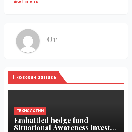
VseTime.ru
От
Похожая запись
ТЕХНОЛОГИИ
Embattled hedge fund
Situational Awareness invests