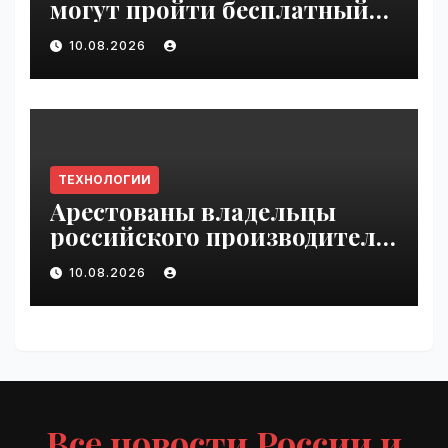
могут пройти бесплатный
обучающий курс по ИИ |
10.08.2026
VseTime.ru
ТЕХНОЛОГИИ
Арестованы владельцы
российского производителя
БПЛА | VseTime.ru
10.08.2026
Все новости России и