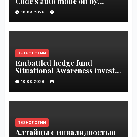
Code’s auto mode on by
default | VseTime.ru
10.08.2026
ТЕХНОЛОГИИ
Embattled hedge fund
Situational Awareness invests
$400M in chip startup Source
10.08.2026
Foundry | VseTime.ru
ТЕХНОЛОГИИ
Алтайцы с инвалидностью