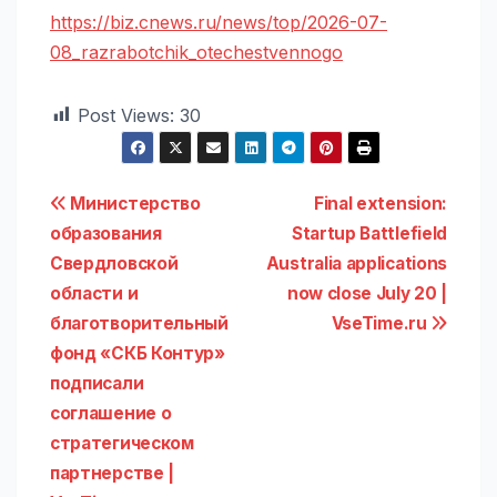
https://biz.cnews.ru/news/top/2026-07-
08_razrabotchik_otechestvennogo
Post Views:
30
Навигация
Министерство
Final extension:
образования
Startup Battlefield
по
Свердловской
Australia applications
записям
области и
now close July 20 |
благотворительный
VseTime.ru
фонд «СКБ Контур»
подписали
соглашение о
стратегическом
партнерстве |