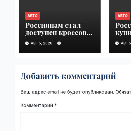
АВТО
АВТО
Россиянам стал
Росс
доступен кроссовер
куп
Chevrolet Trax за 1,6
«За 
АВГ 5, 2026
АВГ 5
млн рублей |
бен
VseTime.ru
2026
Добавить комментарий
Ваш адрес email не будет опубликован.
Обяза
Комментарий
*