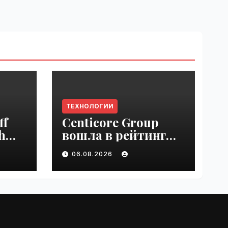
ТЕХНОЛОГИИ
ff
Centicore Group
h
вошла в рейтинг
ss
«CNews500:
06.08.2026
Крупнейшие ИТ-
компании России» |
VseTime.ru