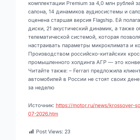
комплектации Premium за 4,0 млн рублей 
салона, 14 динамиков аудиосистемы и сало
оценена старшая версия Flagship. Ей пола
диски, 21 акустический динамик, а также
телематической системой, которая позвол
настраивать параметры микроклимата и к
Производством российско-китайских кросс
промышленного холдинга АГР — это конве
Читайте также: – Ferrari предложила клие
автомобилей в России не стоят своих ден
за неделю
Источник:
https://motor.ru/news/krossover-
07-2026.htm
Post Views:
23