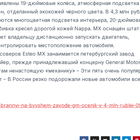
заявлены 19-дюймовые колёса, атмосферная подсветка
н, отделанный экокожей чёрного цвета. В 4,3 млн руб
гаются многоцветная подсветка интерьера, 20-дюймов
 обивка кресел дорогой кожей Nappa. MX оснащён шта
яет владельцу дистанционно запускать двигатель,
онтролировать местоположение автомобиля.
оверов Esteo MX занаимается петербургский завод
йер, прежде принадлежавший концерну General Motor
нтам ненастоящую «механику» – Эти пять очень популя
ег – В России резко подорожали новые автомобили вс
sobrannyi-na-byvshem-zavode-gm-ocenili-v-4-mln-rublei-0