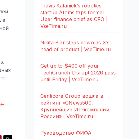
Travis Kalanick’s robotics
лей
startup Atoms taps former
Uber finance chief as CFO |
ые
VseTime.ru
тной
Nikita Bier steps down as X’s
head of product | VseTime.ru
s.
Get up to $400 off your
рных
TechCrunch Disrupt 2026 pass
его
until Friday | VseTime.ru
Centicore Group вошла в
рейтинг «CNews500:
9-
Крупнейшие ИТ-компании
России» | VseTime.ru
Руководство ФИФА