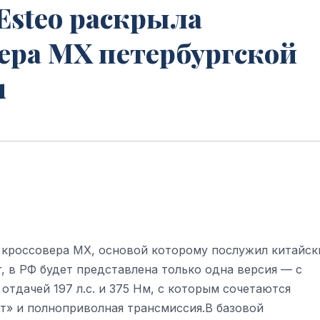
Esteo раскрыла
ера MX петербургской
u
ь кроссовера MX, основой которому послужил китайск
r, в РФ будет представлена только одна версия — с
тдачей 197 л.с. и 375 Нм, с которым сочетаются
т» и полноприволная трансмиссия.В базовой