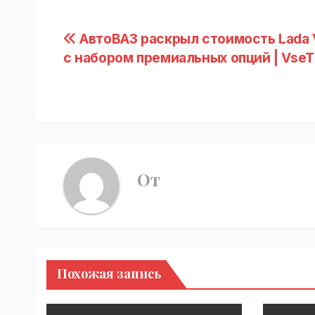
Навигация
АвтоВАЗ раскрыл стоимость Lada 
с набором премиальных опций | VseT
по
записям
От
Похожая запись