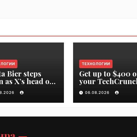
ОЛОГИИ
ТЕХНОЛОГИИ
ta Bier steps
Get up to $400 o
 as X’s head of
your TechCrunc
uct | VseTime.ru
Disrupt 2026 pa
08.2026
06.08.2026
until Friday |
VseTime.ru
ира —