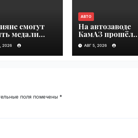
АВТО
ияне смогут
На автозаводе
ить медали
КамАЗ прошёл
взятие
первый «День
, 2026
АВГ 5, 2026
зоколонки
шаурмы» |
» | VseTime.ru
VseTime.ru
тельные поля помечены
*