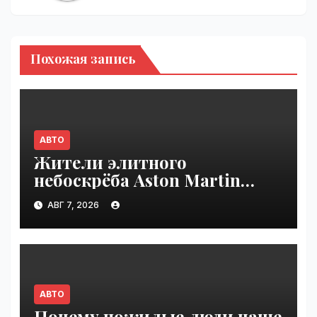
Похожая запись
АВТО
Жители элитного
небоскрёба Aston Martin
пожаловались на трещины
АВГ 7, 2026
в стенах | VseTime.ru
АВТО
Почему пожилые люди чаще