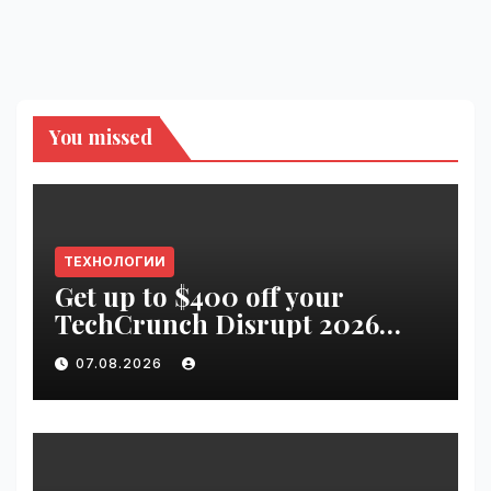
You missed
ТЕХНОЛОГИИ
Get up to $400 off your
TechCrunch Disrupt 2026
pass until tomorrow |
07.08.2026
VseTime.ru