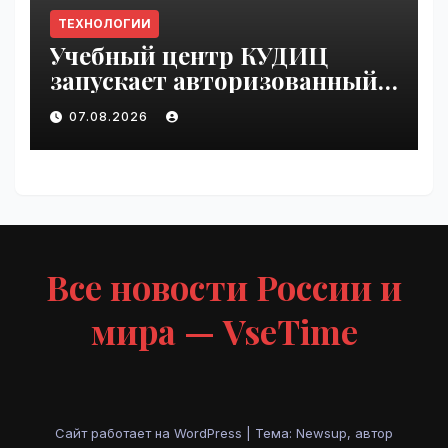
ТЕХНОЛОГИИ
Учебный центр КУДИЦ
запускает авторизованный
курс по
07.08.2026
администрированию Mind
Migrate#guest | VseTime.ru
Все новости России и
мира — VseTime
Сайт работает на WordPress
|
Тема: Newsup, автор