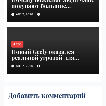
покупают большие
внедорожники, чем
АВГ 7, 2026
молодёжь | VseTime.ru
АВТО
Новый Geely оказался
реальной угрозой для
Volkswagen Polo в Германии |
АВГ 7, 2026
VseTime.ru
Добавить комментарий