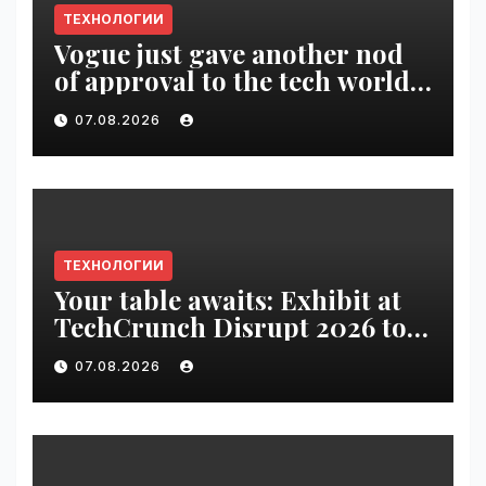
ТЕХНОЛОГИИ
Vogue just gave another nod
of approval to the tech world |
VseTime.ru
07.08.2026
ТЕХНОЛОГИИ
Your table awaits: Exhibit at
TechCrunch Disrupt 2026 to
be seen by thousands |
07.08.2026
VseTime.ru