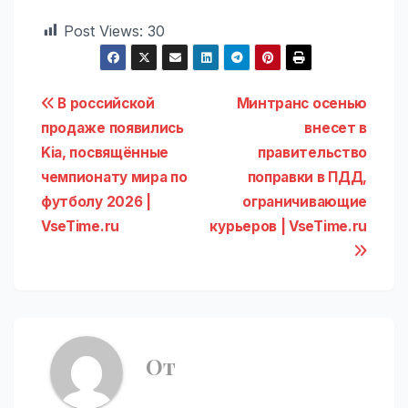
Post Views:
30
Навигация
В российской
Минтранс осенью
продаже появились
внесет в
по
Kia, посвящённые
правительство
записям
чемпионату мира по
поправки в ПДД,
футболу 2026 |
ограничивающие
VseTime.ru
курьеров | VseTime.ru
От