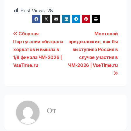
Post Views:
28
Навигация
Сборная
Мостовой
Португалии обыграла
предположил, как бы
по
хорватов и вышла в
выступила Россия в
записям
1/8 финала ЧМ-2026 |
случае участия в
VseTime.ru
ЧМ-2026 | VseTime.ru
От