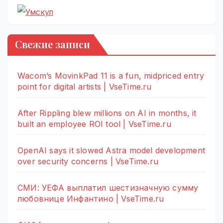
Свежие записи
Wacom’s MovinkPad 11 is a fun, midpriced entry
point for digital artists | VseTime.ru
After Rippling blew millions on AI in months, it
built an employee ROI tool | VseTime.ru
OpenAI says it slowed Astra model development
over security concerns | VseTime.ru
СМИ: УЕФА выплатил шестизначную сумму
любовнице Инфантино | VseTime.ru