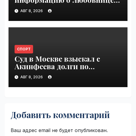
Инфантино | VseTime.ru
АВГ 8, 2026
СПОРТ
Суд в Москве взыскал с
Акинфеева долги по
коммунальным платежам |
АВГ 8, 2026
VseTime.ru
Добавить комментарий
Ваш адрес email не будет опубликован.