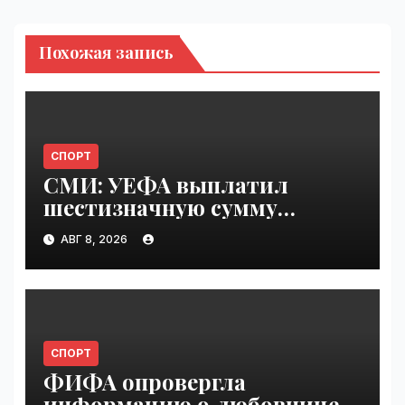
Похожая запись
СПОРТ
СМИ: УЕФА выплатил
шестизначную сумму
любовнице Инфантино |
АВГ 8, 2026
VseTime.ru
СПОРТ
ФИФА опровергла
информацию о любовнице