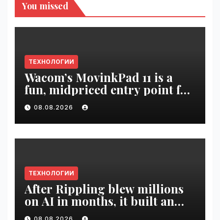
You missed
ТЕХНОЛОГИИ
Wacom’s MovinkPad 11 is a
fun, midpriced entry point for
digital artists | VseTime.ru
08.08.2026
ТЕХНОЛОГИИ
After Rippling blew millions
on AI in months, it built an
employee ROI tool |
08.08.2026