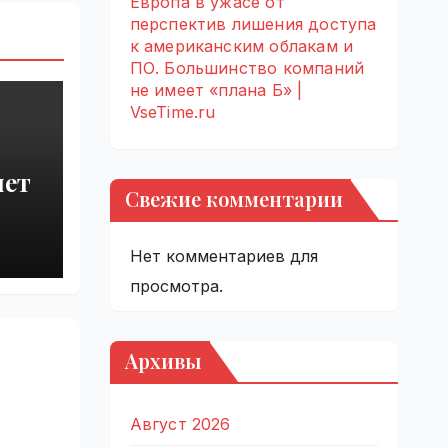
Европа в ужасе от
перспектив лишения доступа
к американским облакам и
ПО. Большинство компаний
не имеет «плана Б» |
VseTime.ru
яет
Свежие комментарии
от
Нет комментариев для
просмотра.
ries
Архивы
Август 2026