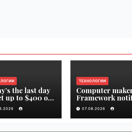
ОЛОГИИ
ТЕХНОЛОГИИ
y’s the last day
Computer make
et up to $400 off
Framework notif
r TechCrunch
‘all customers’ o
08.2026
07.08.2026
upt 2026 ticket |
data breach |
ime.ru
VseTime.ru