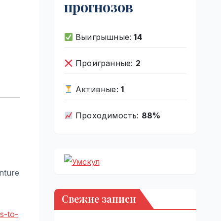
прогнозов
Выигрышные:
14
Проигранные:
2
Активные:
1
Проходимость:
88%
nture
Свежие записи
s-to-