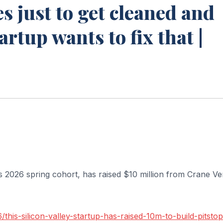
s just to get cleaned and
rtup wants to fix that |
 2026 spring cohort, has raised $10 million from Crane Ve
his-silicon-valley-startup-has-raised-10m-to-build-pitstop