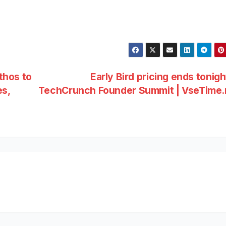
thos to
Early Bird pricing ends tonigh
s,
TechCrunch Founder Summit | VseTime