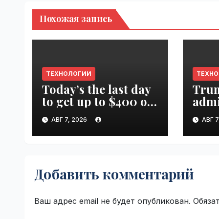
Похожая запись
ТЕХНОЛОГИИ
ТЕХН
Today’s the last day
Tru
to get up to $400 off
admi
your TechCrunch
spen
АВГ 7, 2026
АВГ 7
Disrupt 2026 ticket |
canc
VseTime.ru
farm
Добавить комментарий
Ваш адрес email не будет опубликован.
Обяза