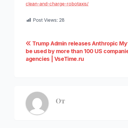
clean-and-charge-robotaxis/
Post Views:
28
Навигация
Trump Admin releases Anthropic My
be used by more than 100 US companie
по
agencies | VseTime.ru
записям
От