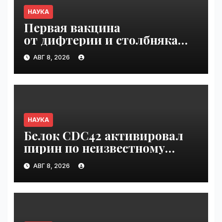
НАУКА
Первая вакцина
от дифтерии и столбняка
с хранением без
АВГ 8, 2026
холодильника прошла
первую фазу испытаний |
VseTime.ru
НАУКА
Белок CDC42 активировал
пирин по неизвестному
ранее механизму | VseTime.ru
АВГ 8, 2026