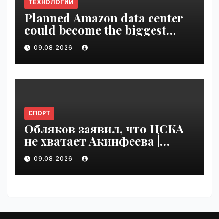
ТЕХНОЛОГИИ
Planned Amazon data center
could become the biggest
climate polluter in the U.S. |
09.08.2026
VseTime.ru
СПОРТ
Обляков заявил, что ЦСКА
не хватает Акинфеева |
VseTime.ru
09.08.2026