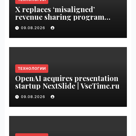
X replaces ‘misaligned’
revenue sharing program
with Original Content
09.08.2026
Rewards | VseTime.ru
ТЕХНОЛОГИИ
OpenAI acquires presentation
startup NextSlide | VseTime.ru
09.08.2026