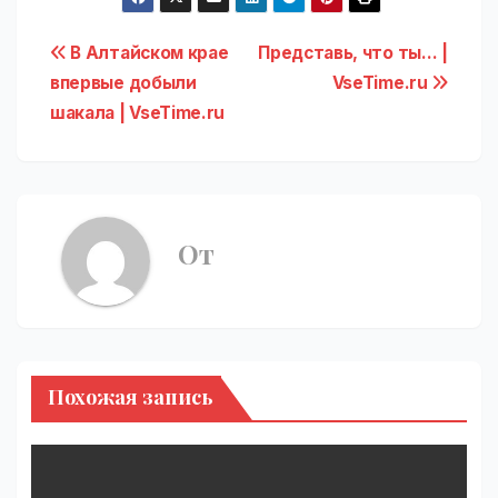
Навигация
В Алтайском крае
Представь, что ты… |
впервые добыли
VseTime.ru
по
шакала | VseTime.ru
записям
От
Похожая запись