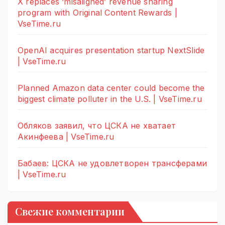
X replaces ‘misaligned’ revenue sharing
program with Original Content Rewards |
VseTime.ru
OpenAI acquires presentation startup NextSlide
| VseTime.ru
Planned Amazon data center could become the
biggest climate polluter in the U.S. | VseTime.ru
Обляков заявил, что ЦСКА не хватает
Акинфеева | VseTime.ru
Бабаев: ЦСКА не удовлетворен трансферами
| VseTime.ru
Свежие комментарии