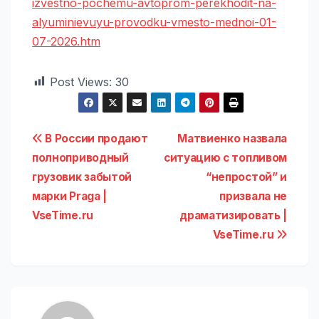
izvestno-pochemu-avtoprom-perekhodit-na-
alyuminievuyu-provodku-vmesto-mednoi-01-
07-2026.htm
Post Views:
30
Навигация
В России продают
Матвиенко назвала
полноприводный
ситуацию с топливом
по
грузовик забытой
“непростой” и
записям
марки Praga |
призвала не
VseTime.ru
драматизировать |
VseTime.ru