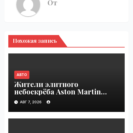
От
Похожая запись
АВТО
Жители элитного
небоскрёба Aston Martin
пожаловались на трещины
АВГ 7, 2026
в стенах | VseTime.ru