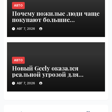
АВТО
Почему пожилые люди чаще
покупают большие
внедорожники, чем
АВГ 7, 2026
молодёжь | VseTime.ru
АВТО
Новый Geely оказался
реальной угрозой для
Volkswagen Polo в Германии |
АВГ 7, 2026
VseTime.ru