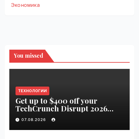
Экономика
You missed
ТЕХНОЛОГИИ
Get up to $400 off your
TechCrunch Disrupt 2026
pass until tomorrow |
07.08.2026
VseTime.ru