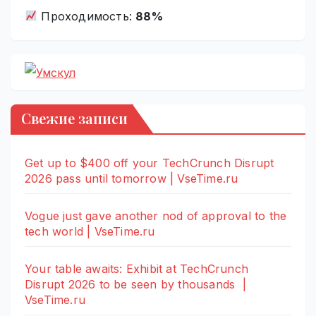
Проходимость:
88%
Свежие записи
Get up to $400 off your TechCrunch Disrupt
2026 pass until tomorrow | VseTime.ru
Vogue just gave another nod of approval to the
tech world | VseTime.ru
Your table awaits: Exhibit at TechCrunch
Disrupt 2026 to be seen by thousands |
VseTime.ru