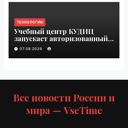
ТЕХНОЛОГИИ
Учебный центр КУДИЦ
запускает авторизованный
курс по
07.08.2026
администрированию Mind
Migrate#guest | VseTime.ru
Все новости России и
мира — VseTime