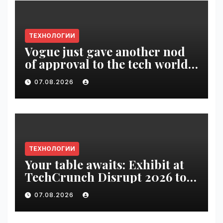
ТЕХНОЛОГИИ
Vogue just gave another nod
of approval to the tech world |
VseTime.ru
07.08.2026
ТЕХНОЛОГИИ
Your table awaits: Exhibit at
TechCrunch Disrupt 2026 to
be seen by thousands |
07.08.2026
VseTime.ru