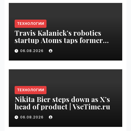
ТЕХНОЛОГИИ
Travis Kalanick’s robotics
startup Atoms taps former
Uber finance chief as CFO |
06.08.2026
VseTime.ru
ТЕХНОЛОГИИ
Nikita Bier steps down as X’s
head of product | VseTime.ru
06.08.2026