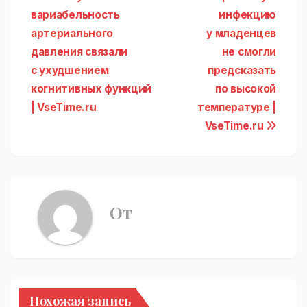
Навигация
вариабельность
инфекцию
по
артериального
у младенцев
записям
давления связали
не смогли
с ухудшением
предсказать
когнитивных функций
по высокой
| VseTime.ru
температуре |
VseTime.ru
От
Похожая запись