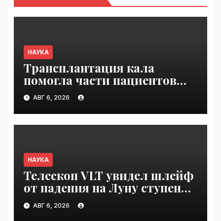
НАУКА
Трансплантация кала
помогла части пациентов
с пищевой аллергией |
АВГ 6, 2026
VseTime.ru
НАУКА
Телескоп VLT увидел шлейф
от падения на Луну ступени
ракеты Falcon 9 | VseTime.ru
АВГ 6, 2026