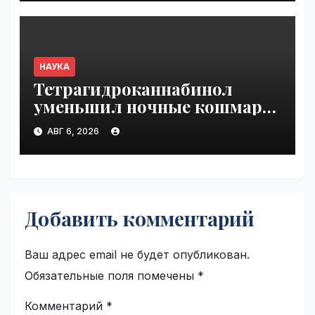
НАУКА
Тетрагидроканнабинол
уменьшил ночные кошмары
при ПТСР | VseTime.ru
АВГ 6, 2026
Добавить комментарий
Ваш адрес email не будет опубликован.
Обязательные поля помечены
*
Комментарий
*