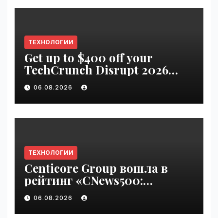
ТЕХНОЛОГИИ
Get up to $400 off your
TechCrunch Disrupt 2026
pass until Friday | VseTime.ru
06.08.2026
ТЕХНОЛОГИИ
Centicore Group вошла в
рейтинг «CNews500:
Крупнейшие ИТ-компании
06.08.2026
России» | VseTime.ru