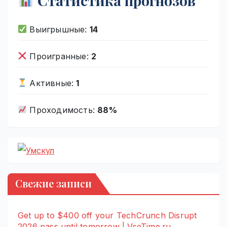
Статистика прогнозов
Выигрышные:
14
Проигранные:
2
Активные:
1
Проходимость:
88%
Свежие записи
Get up to $400 off your TechCrunch Disrupt
2026 pass until tomorrow | VseTime.ru