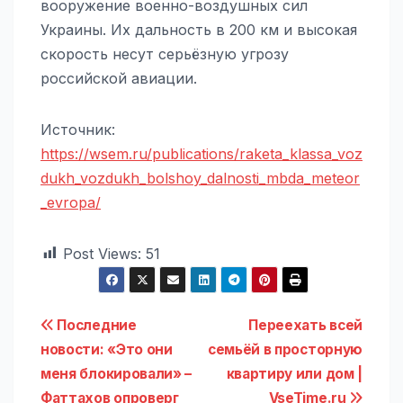
вооружение военно-воздушных сил
Украины. Их дальность в 200 км и высокая
скорость несут серьёзную угрозу
российской авиации.
Источник:
https://wsem.ru/publications/raketa_klassa_voz
dukh_vozdukh_bolshoy_dalnosti_mbda_meteor
_evropa/
Post Views:
51
Навигация
Последние
Переехать всей
новости: «Это они
семьёй в просторную
по
меня блокировали» –
квартиру или дом |
Фаттахов опроверг
VseTime.ru