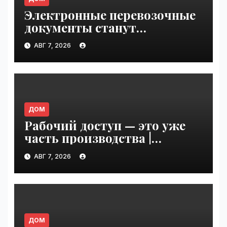
Электронные перевозочные
документы станут
обязательными с сентября
АВГ 7, 2026
2026 года: готов ли рынок к
переходу | VseTime.ru
ДОМ
Рабочий доступ — это уже
часть производства |
VseTime.ru
АВГ 7, 2026
ДОМ