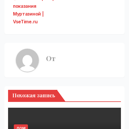
записям
показания
Муртазиной |
VseTime.ru
От
Похожая запись
ДОМ