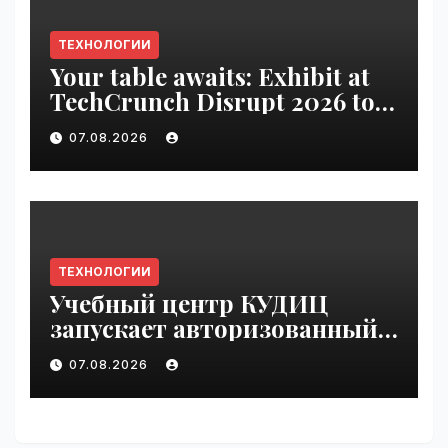
ТЕХНОЛОГИИ
Your table awaits: Exhibit at
TechCrunch Disrupt 2026 to
be seen by thousands |
07.08.2026
VseTime.ru
ТЕХНОЛОГИИ
Учебный центр КУДИЦ
запускает авторизованный
курс по
07.08.2026
администрированию Mind
Migrate#guest | VseTime.ru