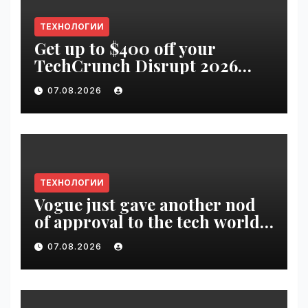
ТЕХНОЛОГИИ
Get up to $400 off your
TechCrunch Disrupt 2026
pass until tomorrow |
07.08.2026
VseTime.ru
ТЕХНОЛОГИИ
Vogue just gave another nod
of approval to the tech world |
VseTime.ru
07.08.2026