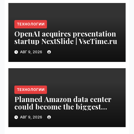
ТЕХНОЛОГИИ
OpenAI acquires presentation
startup NextSlide | VseTime.ru
АВГ 9, 2026
ТЕХНОЛОГИИ
Planned Amazon data center
could become the biggest
climate polluter in the U.S. |
АВГ 9, 2026
VseTime.ru