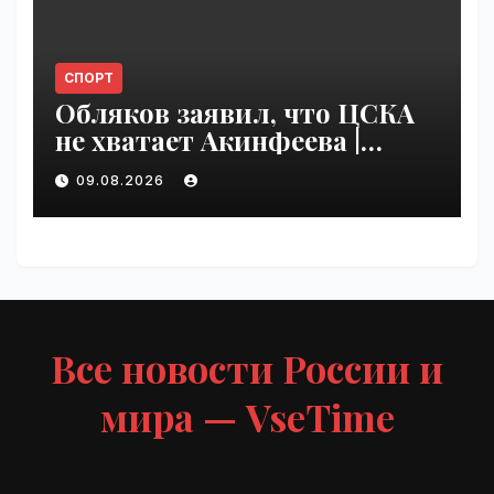
СПОРТ
Обляков заявил, что ЦСКА
не хватает Акинфеева |
VseTime.ru
09.08.2026
Все новости России и
мира — VseTime