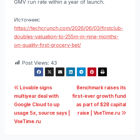
GMV run rate within a year of launch.
Источник:
https://techcrunch.com/2026/06/03/firstclub-
doubles-valuation-to-255m-in-nine-months-
on-quality-first-grocery-bet/
Post Views:
43
Навигация
Lovable signs
Benchmark raises its
multiyear deal with
first-ever growth fund
по
Google Cloud to up
as part of $2B capital
записям
usage 5x, source says |
raise | VseTime.ru
VseTime.ru