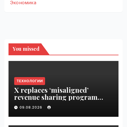
Экономика
You missed
ТЕХНОЛОГИИ
X replaces ‘misaligned’
revenue sharing program
with Original Content
09.08.2026
Rewards | VseTime.ru