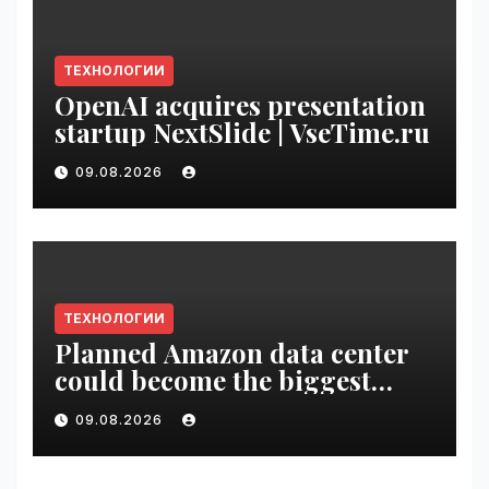
ТЕХНОЛОГИИ
OpenAI acquires presentation
startup NextSlide | VseTime.ru
09.08.2026
ТЕХНОЛОГИИ
Planned Amazon data center
could become the biggest
climate polluter in the U.S. |
09.08.2026
VseTime.ru