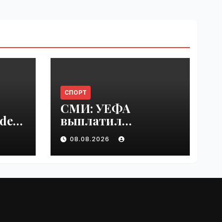
СПОРТ
СМИ: УЕФА
del
выплатил
er
шестизначную
08.08.2026
s |
сумму любовнице
Инфантино |
VseTime.ru