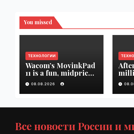
You missed
ТЕХНОЛОГИИ
ТЕХН
Wacom’s MovinkPad
Afte
11 is a fun, midpriced
mill
entry point for
mont
08.08.2026
08.
digital artists |
empl
VseTime.ru
VseT
Все новости России и м