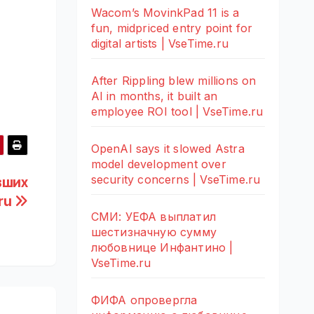
Wacom’s MovinkPad 11 is a
fun, midpriced entry point for
digital artists | VseTime.ru
After Rippling blew millions on
AI in months, it built an
employee ROI tool | VseTime.ru
OpenAI says it slowed Astra
model development over
security concerns | VseTime.ru
вших
.ru
СМИ: УЕФА выплатил
шестизначную сумму
любовнице Инфантино |
VseTime.ru
ФИФА опровергла