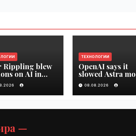
ОЛОГИИ
ТЕХНОЛОГИИ
r Rippling blew
OpenAI says it
ions on AI in
slowed Astra mo
hs, it built an
development ov
08.2026
08.08.2026
oyee ROI tool |
security concern
ime.ru
VseTime.ru
ира —