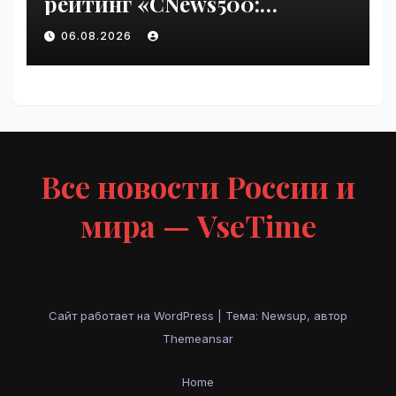
рейтинг «CNews500:
Крупнейшие ИТ-компании
06.08.2026
России» | VseTime.ru
Все новости России и
мира — VseTime
Сайт работает на WordPress
|
Тема: Newsup, автор
Themeansar
Home