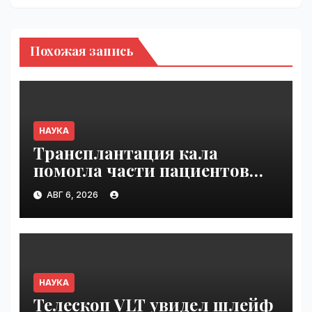
Похожая запись
НАУКА
Трансплантация кала
помогла части пациентов
с пищевой аллергией |
АВГ 6, 2026
VseTime.ru
НАУКА
Телескоп VLT увидел шлейф