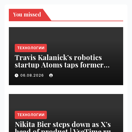
You missed
ТЕХНОЛОГИИ
Travis Kalanick’s robotics
startup Atoms taps former
Uber finance chief as CFO |
06.08.2026
VseTime.ru
ТЕХНОЛОГИИ
Nikita Bier steps down as X’s
head of product | VseTime.ru