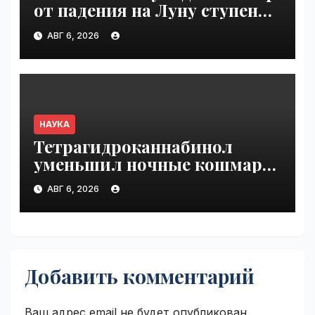
от падения на Луну ступени
ракеты Falcon 9 | VseTime.ru
АВГ 6, 2026
НАУКА
Тетрагидроканнабинол
уменьшил ночные кошмары
при ПТСР | VseTime.ru
АВГ 6, 2026
Добавить комментарий
Ваш адрес email не будет опубликован.