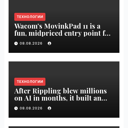
ТЕХНОЛОГИИ
Wacom’s MovinkPad 11 is a
fun, midpriced entry point for
digital artists | VseTime.ru
08.08.2026
ТЕХНОЛОГИИ
After Rippling blew millions
on AI in months, it built an
employee ROI tool |
08.08.2026
VseTime.ru