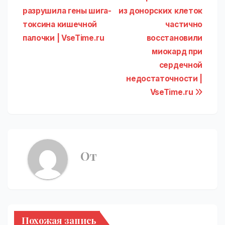
Навигация
разрушила гены шига-
из донорских клеток
по
токсина кишечной
частично
записям
палочки | VseTime.ru
восстановили
миокард при
сердечной
недостаточности |
VseTime.ru
От
Похожая запись