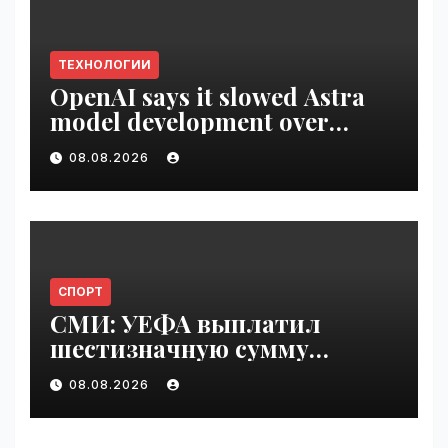
ТЕХНОЛОГИИ
OpenAI says it slowed Astra
model development over
security concerns | VseTime.ru
08.08.2026
СПОРТ
СМИ: УЕФА выплатил
шестизначную сумму
любовнице Инфантино |
08.08.2026
VseTime.ru