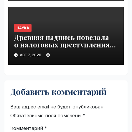
НАУКА
Древняя надпись поведала
о налоговых преступлениях |
VseTime.ru
АВГ 7, 2026
Добавить комментарий
Ваш адрес email не будет опубликован.
Обязательные поля помечены
*
Комментарий
*