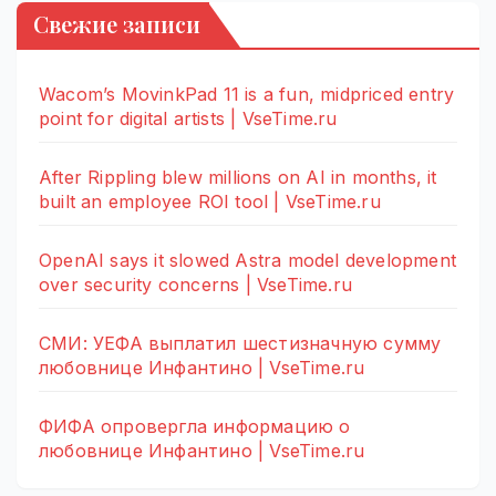
Свежие записи
Wacom’s MovinkPad 11 is a fun, midpriced entry
point for digital artists | VseTime.ru
After Rippling blew millions on AI in months, it
built an employee ROI tool | VseTime.ru
OpenAI says it slowed Astra model development
over security concerns | VseTime.ru
СМИ: УЕФА выплатил шестизначную сумму
любовнице Инфантино | VseTime.ru
ФИФА опровергла информацию о
любовнице Инфантино | VseTime.ru