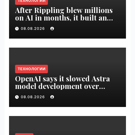
ТЕХНОЛОГИИ
After Rippling blew millions
on AI in months, it built an
employee ROI tool |
08.08.2026
VseTime.ru
ТЕХНОЛОГИИ
OpenAI says it slowed Astra
model development over
security concerns | VseTime.ru
08.08.2026