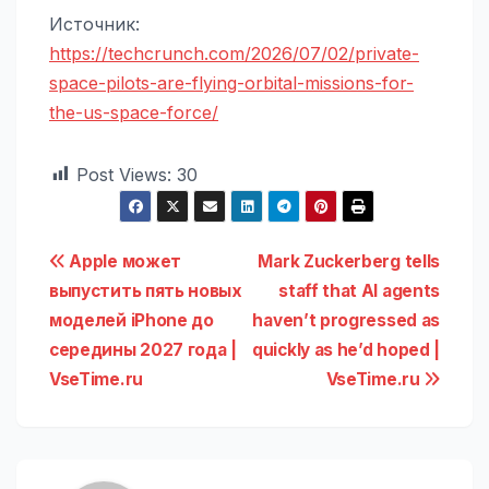
Источник:
https://techcrunch.com/2026/07/02/private-
space-pilots-are-flying-orbital-missions-for-
the-us-space-force/
Post Views:
30
Навигация
Apple может
Mark Zuckerberg tells
выпустить пять новых
staff that AI agents
по
моделей iPhone до
haven’t progressed as
записям
середины 2027 года |
quickly as he’d hoped |
VseTime.ru
VseTime.ru