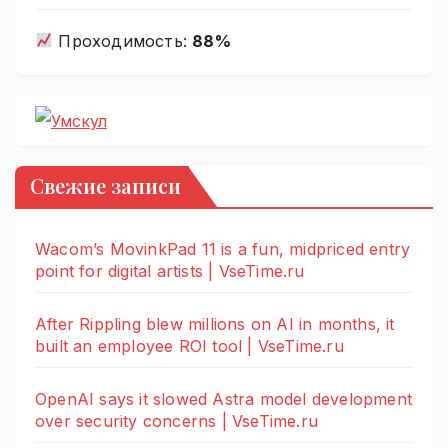
Проходимость:
88%
Свежие записи
Wacom’s MovinkPad 11 is a fun, midpriced entry
point for digital artists | VseTime.ru
After Rippling blew millions on AI in months, it
built an employee ROI tool | VseTime.ru
OpenAI says it slowed Astra model development
over security concerns | VseTime.ru