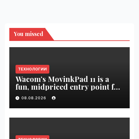
You missed
ТЕХНОЛОГИИ
Wacom’s MovinkPad 11 is a
fun, midpriced entry point for
digital artists | VseTime.ru
08.08.2026