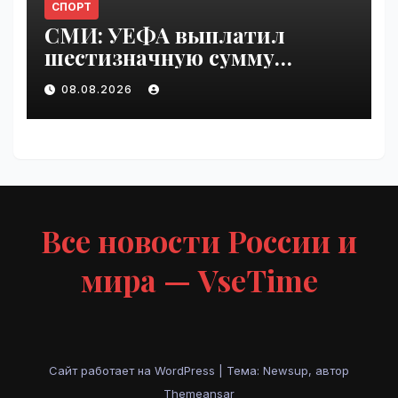
СПОРТ
СМИ: УЕФА выплатил
шестизначную сумму
любовнице Инфантино |
08.08.2026
VseTime.ru
Все новости России и
мира — VseTime
Сайт работает на WordPress
|
Тема: Newsup, автор
Themeansar