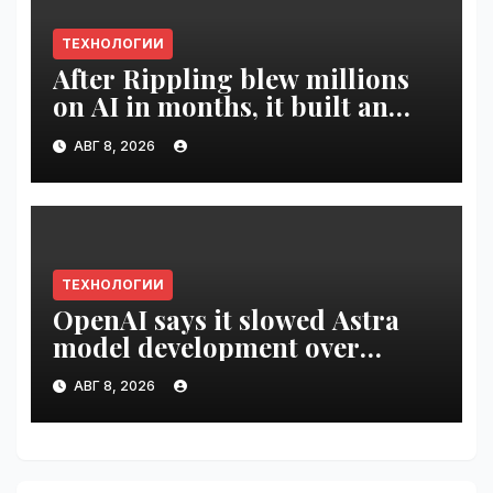
ТЕХНОЛОГИИ
After Rippling blew millions
on AI in months, it built an
employee ROI tool |
АВГ 8, 2026
VseTime.ru
ТЕХНОЛОГИИ
OpenAI says it slowed Astra
model development over
security concerns | VseTime.ru
АВГ 8, 2026