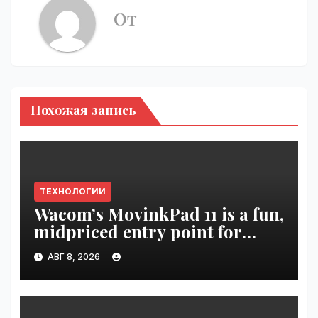
От
Похожая запись
ТЕХНОЛОГИИ
Wacom’s MovinkPad 11 is a fun,
midpriced entry point for
digital artists | VseTime.ru
АВГ 8, 2026