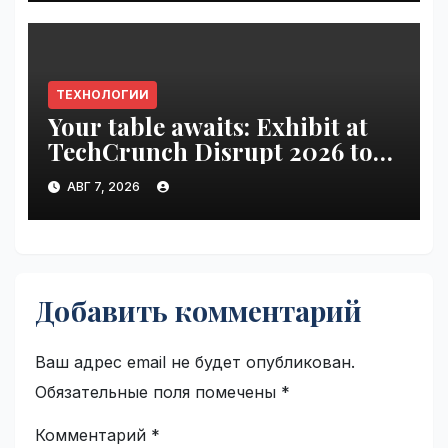
ТЕХНОЛОГИИ
Your table awaits: Exhibit at
TechCrunch Disrupt 2026 to
be seen by thousands |
АВГ 7, 2026
VseTime.ru
Добавить комментарий
Ваш адрес email не будет опубликован.
Обязательные поля помечены
*
Комментарий
*