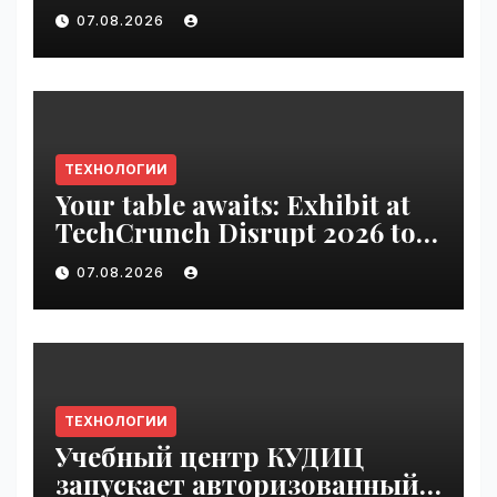
VseTime.ru
07.08.2026
ТЕХНОЛОГИИ
Your table awaits: Exhibit at
TechCrunch Disrupt 2026 to
be seen by thousands |
07.08.2026
VseTime.ru
ТЕХНОЛОГИИ
Учебный центр КУДИЦ
запускает авторизованный