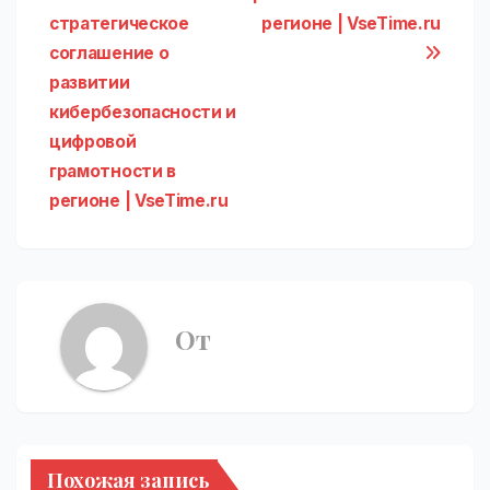
записям
стратегическое
регионе | VseTime.ru
соглашение о
развитии
кибербезопасности и
цифровой
грамотности в
регионе | VseTime.ru
От
Похожая запись