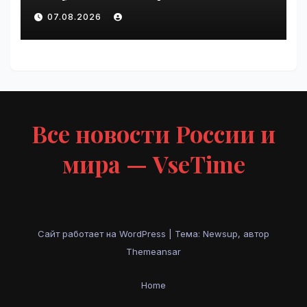
курс по
07.08.2026
администрированию Mind
Migrate#guest | VseTime.ru
Все новости России и
мира — VseTime
Сайт работает на WordPress
|
Тема: Newsup, автор
Themeansar
Home