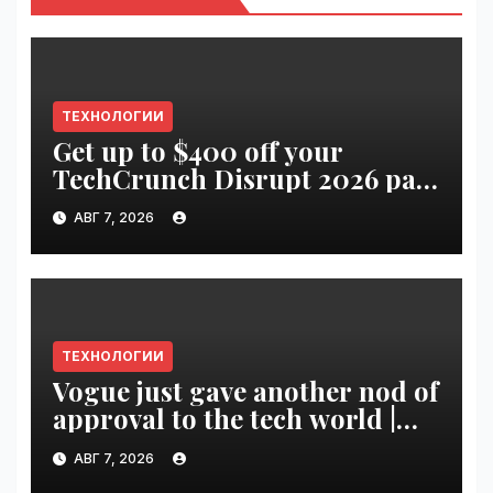
ТЕХНОЛОГИИ
Get up to $400 off your
TechCrunch Disrupt 2026 pass
until tomorrow | VseTime.ru
АВГ 7, 2026
ТЕХНОЛОГИИ
Vogue just gave another nod of
approval to the tech world |
VseTime.ru
АВГ 7, 2026