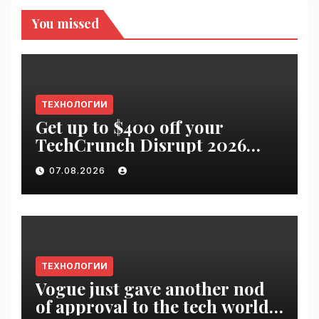
You missed
ТЕХНОЛОГИИ
Get up to $400 off your
TechCrunch Disrupt 2026
pass until tomorrow |
07.08.2026
VseTime.ru
ТЕХНОЛОГИИ
Vogue just gave another nod
of approval to the tech world |