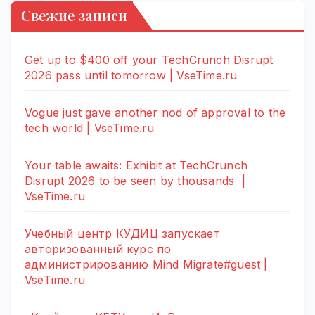
Свежие записи
Get up to $400 off your TechCrunch Disrupt
2026 pass until tomorrow | VseTime.ru
Vogue just gave another nod of approval to the
tech world | VseTime.ru
Your table awaits: Exhibit at TechCrunch
Disrupt 2026 to be seen by thousands |
VseTime.ru
Учебный центр КУДИЦ запускает
авторизованный курс по
администрированию Mind Migrate#guest |
VseTime.ru