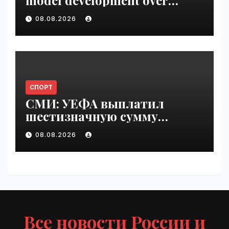
model development over
security concerns | VseTime.ru
08.08.2026
СПОРТ
СМИ: УЕФА выплатил
шестизначную сумму
любовнице Инфантино |
08.08.2026
VseTime.ru
Все новости России и