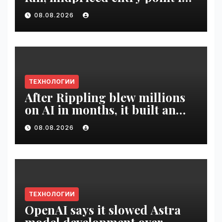
digital artists | VseTime.ru
08.08.2026
ТЕХНОЛОГИИ
After Rippling blew millions
on AI in months, it built an
employee ROI tool |
08.08.2026
VseTime.ru
ТЕХНОЛОГИИ
OpenAI says it slowed Astra