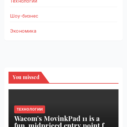
Технологии
Шоу-бизнес
Экономика
You missed
ТЕХНОЛОГИИ
Wacom’s MovinkPad 11 is a
fun, midpriced entry point for