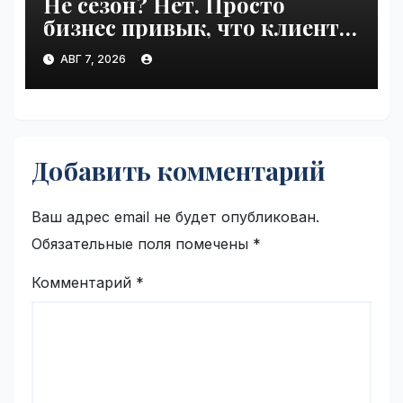
Не сезон? Нет. Просто
бизнес привык, что клиенты
сами приходят | VseTime.ru
АВГ 7, 2026
Добавить комментарий
Ваш адрес email не будет опубликован.
Обязательные поля помечены
*
Комментарий
*