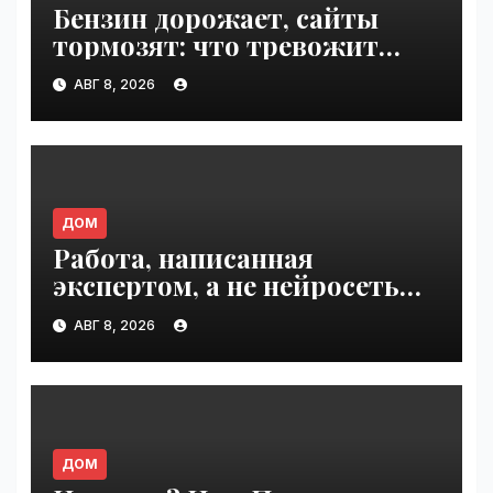
Бензин дорожает, сайты
тормозят: что тревожит
россиян больше? |
АВГ 8, 2026
VseTime.ru
ДОМ
Работа, написанная
экспертом, а не нейросетью |
VseTime.ru
АВГ 8, 2026
ДОМ