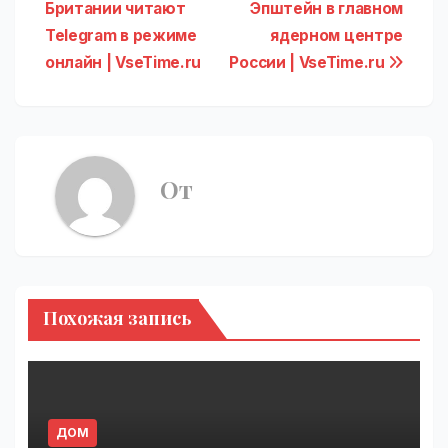
Британии читают
Эпштейн в главном
по
Telegram в режиме
ядерном центре
записям
онлайн | VseTime.ru
России | VseTime.ru
От
Похожая запись
ДОМ