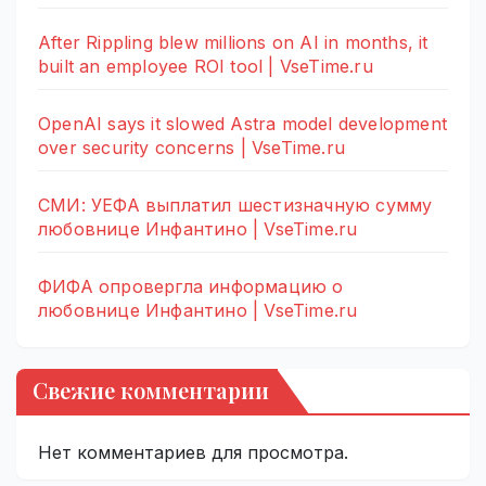
After Rippling blew millions on AI in months, it
built an employee ROI tool | VseTime.ru
OpenAI says it slowed Astra model development
over security concerns | VseTime.ru
СМИ: УЕФА выплатил шестизначную сумму
любовнице Инфантино | VseTime.ru
ФИФА опровергла информацию о
любовнице Инфантино | VseTime.ru
Свежие комментарии
Нет комментариев для просмотра.