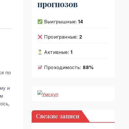
прогнозов
Выигрышные:
14
Проигранные:
2
Активные:
1
Проходимость:
88%
ся по
му и
ом
ось,
Свежие записи