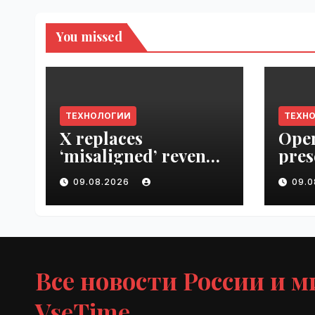
You missed
ТЕХНОЛОГИИ
ТЕХН
X replaces
Open
‘misaligned’ revenue
pres
sharing program
Next
09.08.2026
09.
with Original
VseT
Content Rewards |
VseTime.ru
Все новости России и м
VseTime