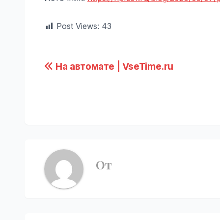
Post Views:
43
Навигация
На автомате | VseTime.ru
по
записям
От