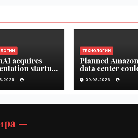
ОЛОГИИ
ТЕХНОЛОГИИ
AI acquires
Planned Amazo
entation startup
data center coul
Slide |
become the bigg
08.2026
09.08.2026
ime.ru
climate polluter
the U.S. | VseTim
ира —