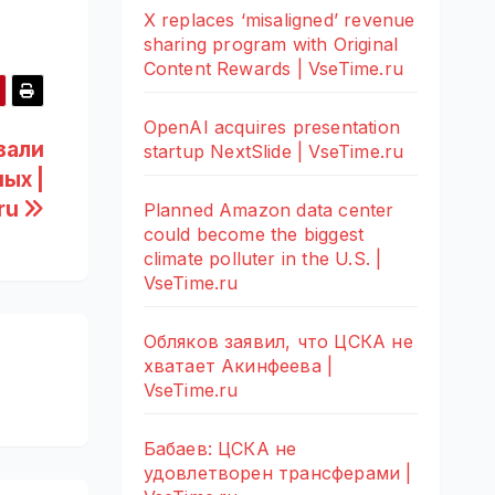
X replaces ‘misaligned’ revenue
sharing program with Original
Content Rewards | VseTime.ru
OpenAI acquires presentation
вали
startup NextSlide | VseTime.ru
ых |
ru
Planned Amazon data center
could become the biggest
climate polluter in the U.S. |
VseTime.ru
Обляков заявил, что ЦСКА не
хватает Акинфеева |
VseTime.ru
Бабаев: ЦСКА не
удовлетворен трансферами |