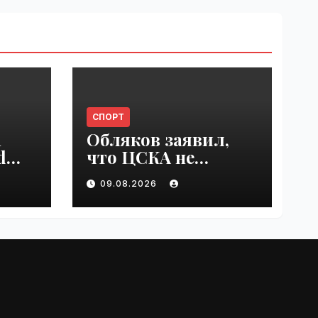
СПОРТ
n
Обляков заявил,
d
что ЦСКА не
est
хватает Акинфеева
09.08.2026
 in
| VseTime.ru
e.ru