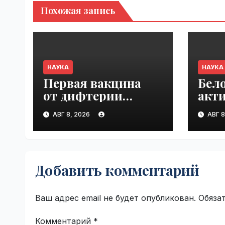
Похожая запись
НАУКА
НАУКА
Первая вакцина
Бел
от дифтерии
акт
и столбняка
пир
АВГ 8, 2026
АВГ 8
с хранением без
по н
холодильника
ране
прошла первую
VseT
фазу испытаний |
Добавить комментарий
VseTime.ru
Ваш адрес email не будет опубликован.
Обяза
Комментарий
*