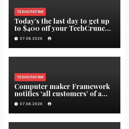
ТЕХНОЛОГИИ
Today’s the last day to get up
to $400 off your TechCrunch
Disrupt 2026 ticket |
07.08.2026
VseTime.ru
ТЕХНОЛОГИИ
Computer maker Framework
notifies ‘all customers’ of a
data breach | VseTime.ru
07.08.2026