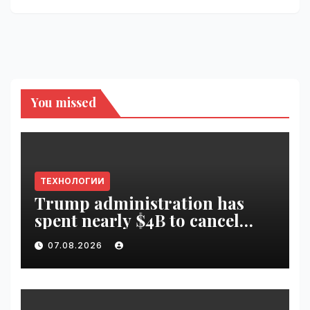
You missed
ТЕХНОЛОГИИ
Trump administration has
spent nearly $4B to cancel
offshore wind farms |
07.08.2026
VseTime.ru