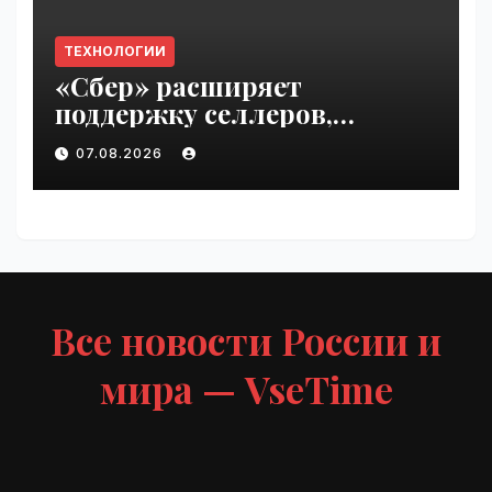
ТЕХНОЛОГИИ
«Сбер» расширяет
поддержку селлеров,
пострадавших от
07.08.2026
инцидентов на складах
Wildberries | VseTime.ru
Все новости России и
мира — VseTime