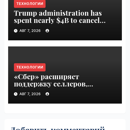
ТЕХНОЛОГИИ
Trump administration has
spent nearly $4B to cancel
offshore wind farms |
АВГ 7, 2026
VseTime.ru
ТЕХНОЛОГИИ
«Сбер» расширяет
поддержку селлеров,
пострадавших от
АВГ 7, 2026
инцидентов на складах
Wildberries | VseTime.ru
Добавить комментарий