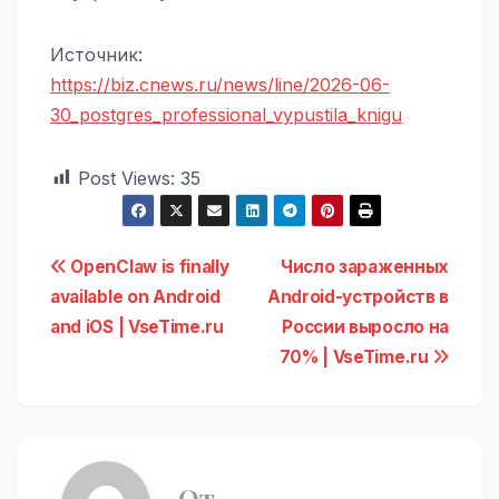
Источник:
https://biz.cnews.ru/news/line/2026-06-
30_postgres_professional_vypustila_knigu
Post Views:
35
Навигация
OpenClaw is finally
Число зараженных
available on Android
Android-устройств в
по
and iOS | VseTime.ru
России выросло на
записям
70% | VseTime.ru
От