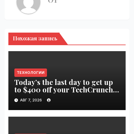
Похожая запись
ТЕХНОЛОГИИ
Today’s the last day to get up
to $400 off your TechCrunch
Disrupt 2026 ticket |
АВГ 7, 2026
VseTime.ru