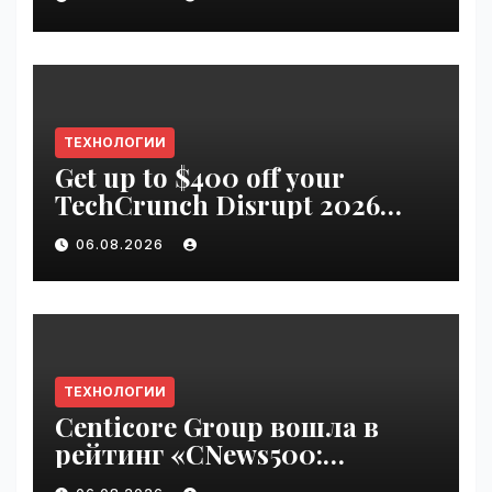
ТЕХНОЛОГИИ
Get up to $400 off your
TechCrunch Disrupt 2026
pass until Friday | VseTime.ru
06.08.2026
ТЕХНОЛОГИИ
Centicore Group вошла в
рейтинг «CNews500:
Крупнейшие ИТ-компании