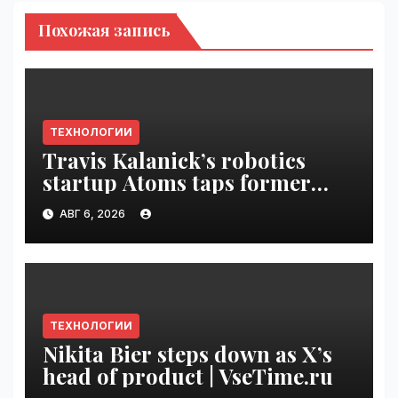
Похожая запись
ТЕХНОЛОГИИ
Travis Kalanick’s robotics
startup Atoms taps former
Uber finance chief as CFO |
АВГ 6, 2026
VseTime.ru
ТЕХНОЛОГИИ
Nikita Bier steps down as X’s
head of product | VseTime.ru