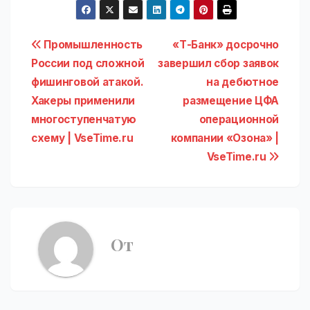
Навигация
Промышленность
«Т-Банк» досрочно
России под сложной
завершил сбор заявок
по
фишинговой атакой.
на дебютное
записям
Хакеры применили
размещение ЦФА
многоступенчатую
операционной
схему | VseTime.ru
компании «Озона» |
VseTime.ru
От