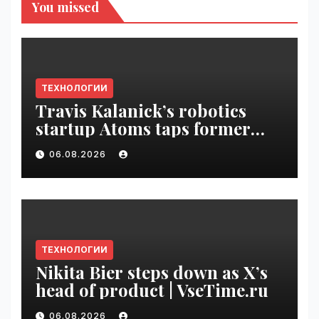
You missed
ТЕХНОЛОГИИ
Travis Kalanick’s robotics
startup Atoms taps former
Uber finance chief as CFO |
06.08.2026
VseTime.ru
ТЕХНОЛОГИИ
Nikita Bier steps down as X’s
head of product | VseTime.ru
06.08.2026