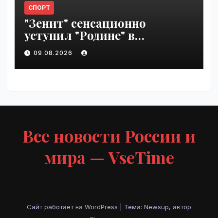
СПОРТ
"Зенит" сенсационно
уступил "Родине" в
Петербурге | VseTime.ru
09.08.2026
Все новости России и
мира — VseTime
Сайт работает на WordPress
|
Тема: Newsup, автор