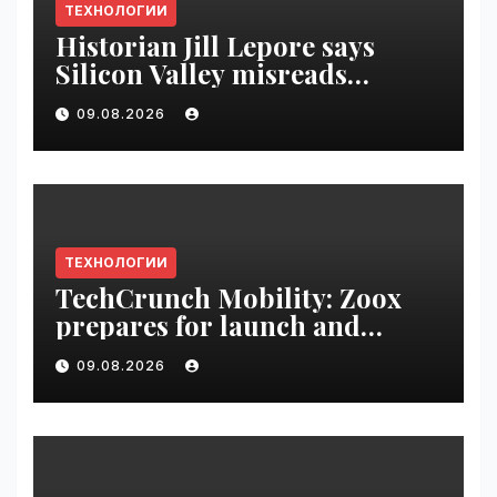
ТЕХНОЛОГИИ
Historian Jill Lepore says
Silicon Valley misreads
science fiction and
09.08.2026
undermines democracy |
VseTime.ru
ТЕХНОЛОГИИ
TechCrunch Mobility: Zoox
prepares for launch and
Uber’s AV empire | VseTime.ru
09.08.2026