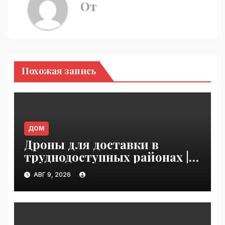
От
Похожая запись
ДОМ
Дроны для доставки в
труднодоступных районах |
VseTime.ru
АВГ 9, 2026