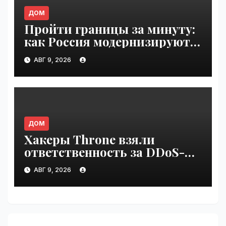
ДОМ
Пройти границы за минуту:
как Россия модернизируют
пункты пропуска |
АВГ 9, 2026
VseTime.ru
ДОМ
Хакеры Throne взяли
ответственность за DDoS-
атаки на Яблоко | VseTime.ru
АВГ 9, 2026