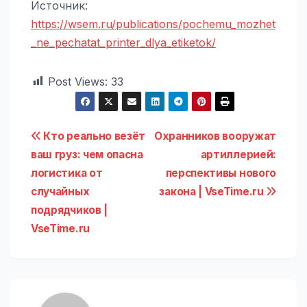
Источник:
https://wsem.ru/publications/pochemu_mozhet
_ne_pechatat_printer_dlya_etiketok/
Post Views:
33
Навигация
Кто реально везёт
Охранников вооружат
ваш груз: чем опасна
артиллерией:
по
логистика от
перспективы нового
записям
случайных
закона | VseTime.ru
подрядчиков |
VseTime.ru