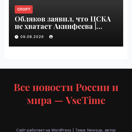
СПОРТ
Обляков заявил, что ЦСКА
не хватает Акинфеева |
VseTime.ru
09.08.2026
Все новости России и
мира — VseTime
Сайт работает на WordPress
|
Тема: Newsup, автор