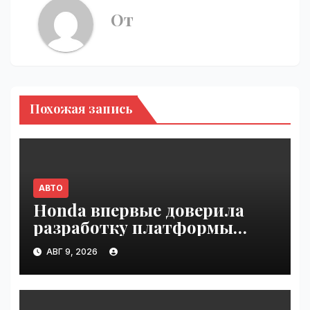
От
Похожая запись
АВТО
Honda впервые доверила
разработку платформы
индийской компании Tata
АВГ 9, 2026
Technologies | VseTime.ru