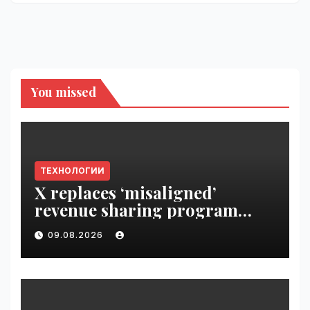
You missed
ТЕХНОЛОГИИ
X replaces ‘misaligned’
revenue sharing program
with Original Content
09.08.2026
Rewards | VseTime.ru