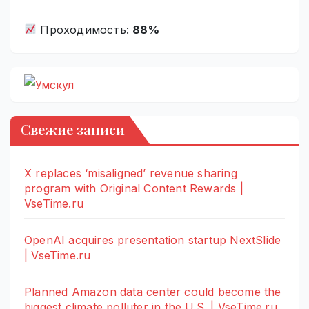
Проходимость:
88%
Свежие записи
X replaces ‘misaligned’ revenue sharing
program with Original Content Rewards |
VseTime.ru
OpenAI acquires presentation startup NextSlide
| VseTime.ru
Planned Amazon data center could become the
biggest climate polluter in the U.S. | VseTime.ru