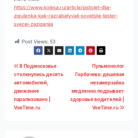
https://www.kolesa.ru/article/pistolet-dlia-
zigulenka-kak-razrabatyvali-sovetskii-tester-
svecei-zaziganiia
Post Views:
53
Навигация
В Подмосковье
Пульмонолог
столкнулись десять
Горбачева: дешевая
по
автомобилей,
незамерзайка
записям
движение
медленно подрывает
парализовано |
здоровье водителей |
VseTime.ru
VseTime.ru