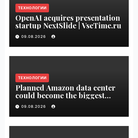
ТЕХНОЛОГИИ
OpenAI acquires presentation
startup NextSlide | VseTime.ru
09.08.2026
ТЕХНОЛОГИИ
Planned Amazon data center
could become the biggest
climate polluter in the U.S. |
09.08.2026
VseTime.ru