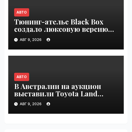
АВТО
Тюнинг-ателье Black Box
создало люксовую версию
Land Cruiser 70 | VseTime.ru
АВГ 9, 2026
АВТО
В Австралии на аукцион
выставили Toyota Land
Cruiser 200, проехавший 1
АВГ 9, 2026
млн км | VseTime.ru