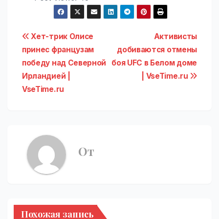
Навигация
Хет-трик Олисе
Активисты
принес французам
добиваются отмены
по
победу над Северной
боя UFC в Белом доме
записям
Ирландией |
| VseTime.ru
VseTime.ru
От
Похожая запись