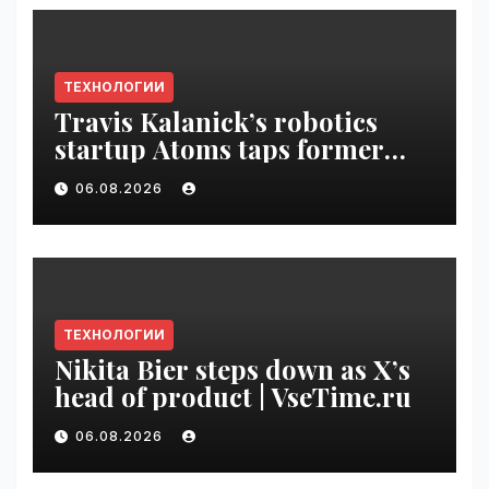
ТЕХНОЛОГИИ
Travis Kalanick’s robotics
startup Atoms taps former
Uber finance chief as CFO |
06.08.2026
VseTime.ru
ТЕХНОЛОГИИ
Nikita Bier steps down as X’s
head of product | VseTime.ru
06.08.2026