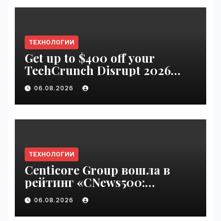
ТЕХНОЛОГИИ
Get up to $400 off your
TechCrunch Disrupt 2026
pass until Friday | VseTime.ru
06.08.2026
ТЕХНОЛОГИИ
Centicore Group вошла в
рейтинг «CNews500:
Крупнейшие ИТ-компании
06.08.2026
России» | VseTime.ru