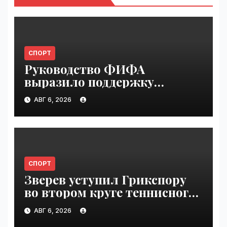
СПОРТ
Руководство ФИФА
выразило поддержку
Инфантино после его
АВГ 6, 2026
извинения | VseTime.ru
СПОРТ
Зверев уступил Грикспору
во втором круге теннисного
"Мастерса" в Монреале |
АВГ 6, 2026
VseTime.ru