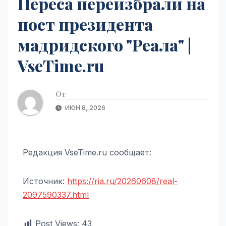
Переса переизбрали на
пост президента
мадридского "Реала" |
VseTime.ru
От
ИЮН 8, 2026
Редакция VseTime.ru сообщает:
Источник:
https://ria.ru/20260608/real-
2097590337.html
Post Views:
43