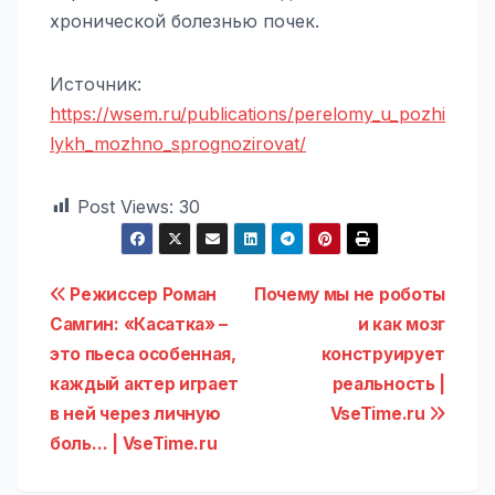
хронической болезнью почек.
Источник:
https://wsem.ru/publications/perelomy_u_pozhi
lykh_mozhno_sprognozirovat/
Post Views:
30
Навигация
Режиссер Роман
Почему мы не роботы
Самгин: «Касатка» –
и как мозг
по
это пьеса особенная,
конструирует
записям
каждый актер играет
реальность |
в ней через личную
VseTime.ru
боль… | VseTime.ru