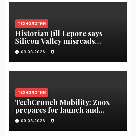
ТЕХНОЛОГИИ
Historian Jill Lepore says
Silicon Valley misreads
science fiction and
09.08.2026
undermines democracy |
VseTime.ru
ТЕХНОЛОГИИ
TechCrunch Mobility: Zoox
prepares for launch and
Uber’s AV empire | VseTime.ru
09.08.2026