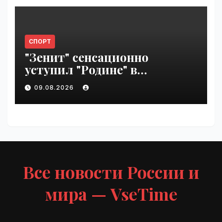
СПОРТ
"Зенит" сенсационно
уступил "Родине" в
Петербурге | VseTime.ru
09.08.2026
Все новости России и
мира — VseTime