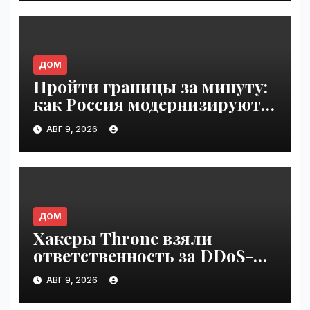
ДОМ
Пройти границы за минуту:
как Россия модернизируют
пункты пропуска |
АВГ 9, 2026
VseTime.ru
ДОМ
Хакеры Throne взяли
ответственность за DDoS-
атаки на Яблоко | VseTime.ru
АВГ 9, 2026