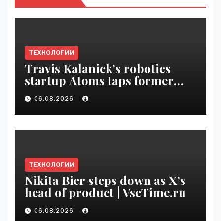
ТЕХНОЛОГИИ
Travis Kalanick’s robotics
startup Atoms taps former
Uber finance chief as CFO |
06.08.2026
VseTime.ru
ТЕХНОЛОГИИ
Nikita Bier steps down as X’s
head of product | VseTime.ru
06.08.2026