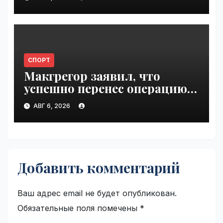
VseTime.ru
СПОРТ
Макгрегор заявил, что
успешно перенес операцию
на ноге | VseTime.ru
АВГ 6, 2026
Добавить комментарий
Ваш адрес email не будет опубликован.
Обязательные поля помечены
*