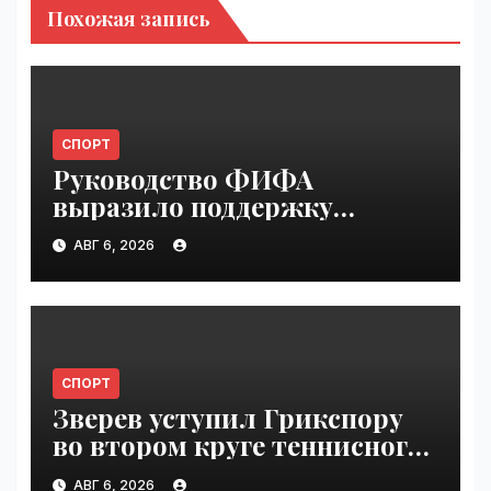
Похожая запись
СПОРТ
Руководство ФИФА
выразило поддержку
Инфантино после его
АВГ 6, 2026
извинения | VseTime.ru
СПОРТ
Зверев уступил Грикспору
во втором круге теннисного
"Мастерса" в Монреале |
АВГ 6, 2026