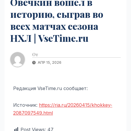
Овечкин вошел в
историю, сыграв во
всех матчах сезона
НХЛ | VseTime.ru
От
АПР 15, 2026
Редакция VseTime.ru сообщает:
Источник:
https://ria.ru/20260415/khokkey-
2087097549.html
Post Views:
47