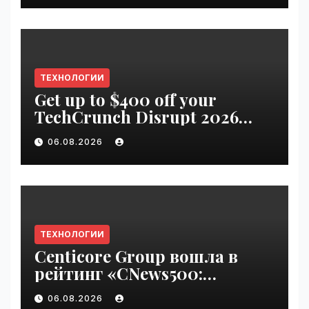
ТЕХНОЛОГИИ
Get up to $400 off your
TechCrunch Disrupt 2026
pass until Friday | VseTime.ru
06.08.2026
ТЕХНОЛОГИИ
Centicore Group вошла в
рейтинг «CNews500:
Крупнейшие ИТ-компании
06.08.2026
России» | VseTime.ru