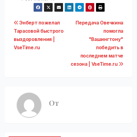
Навигация
Энберт пожелал
Передача Овечкина
Тарасовой быстрого
помогла
по
выздоровления |
"Вашингтону"
записям
VseTime.ru
победить в
последнем матче
сезона | VseTime.ru
От