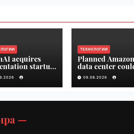
ОЛОГИИ
ТЕХНОЛОГИИ
AI acquires
Planned Amazo
entation startup
data center coul
Slide |
become the bigg
08.2026
09.08.2026
ime.ru
climate polluter
the U.S. | VseTim
ира —