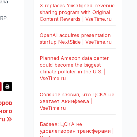
ала
X replaces ‘misaligned’ revenue
sharing program with Original
RP.
Content Rewards | VseTime.ru
OpenAI acquires presentation
startup NextSlide | VseTime.ru
Planned Amazon data center
could become the biggest
climate polluter in the U.S. |
VseTime.ru
Обляков заявил, что ЦСКА не
хватает Акинфеева |
оров
VseTime.ru
ного
.ru
Бабаев: ЦСКА не
удовлетворен трансферами |