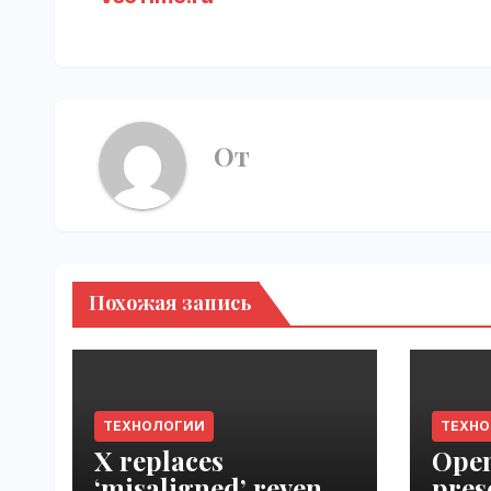
От
Похожая запись
ТЕХНОЛОГИИ
ТЕХН
X replaces
Open
‘misaligned’ revenue
pres