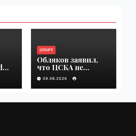
СПОРТ
n
Обляков заявил,
d
что ЦСКА не
est
хватает Акинфеева
09.08.2026
 in
| VseTime.ru
e.ru