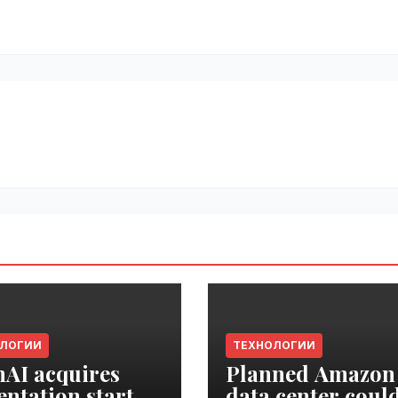
ОЛОГИИ
ТЕХНОЛОГИИ
AI acquires
Planned Amazon
entation startup
data center coul