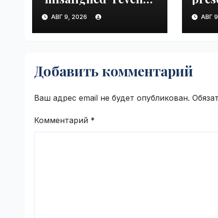
sharing program
Next
АВГ 9, 2026
АВГ 9
with Original
VseT
Content Rewards |
VseTime.ru
Добавить комментарий
Ваш адрес email не будет опубликован.
Обяза
Комментарий
*