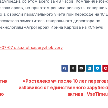
едупредив об этом всего за 48 часов. Компания избеж
елала архив, но при этом решила рискнуть, совершив
 в отрасли параллельного учета при переходе на 1С:E
рассказала заместитель генерального директора по
ехнологиям «АгроТерра» Ирина Карпова на «CNews
6-07-07_otkaz_ot_sappryzhok_very
тия
«Ростелеком» после 10 лет перегов
избавился от единственного зарубеж
по
актива | VseTime