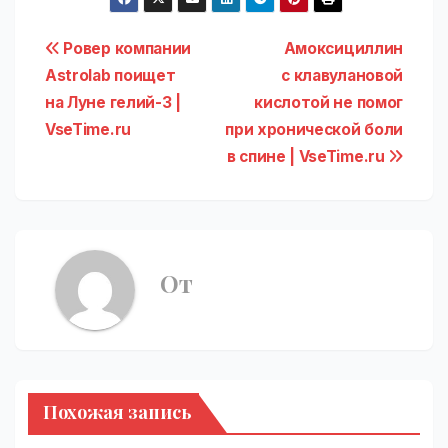
Навигация
Ровер компании
Амоксициллин
Astrolab поищет
с клавулановой
по
на Луне гелий-3 |
кислотой не помог
записям
VseTime.ru
при хронической боли
в спине | VseTime.ru
От
Похожая запись