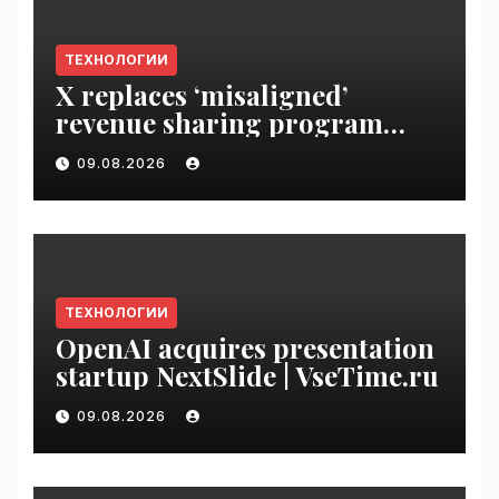
ТЕХНОЛОГИИ
X replaces ‘misaligned’
revenue sharing program
with Original Content
09.08.2026
Rewards | VseTime.ru
ТЕХНОЛОГИИ
OpenAI acquires presentation
startup NextSlide | VseTime.ru
09.08.2026