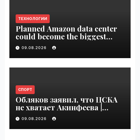
ТЕХНОЛОГИИ
Planned Amazon data center
could become the biggest
climate polluter in the U.S. |
09.08.2026
VseTime.ru
СПОРТ
Обляков заявил, что ЦСКА
не хватает Акинфеева |
VseTime.ru
09.08.2026