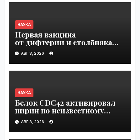
НАУКА
Первая вакцина
от дифтерии и столбняка
с хранением без
АВГ 8, 2026
холодильника прошла
первую фазу испытаний |
VseTime.ru
НАУКА
Белок CDC42 активировал
пирин по неизвестному
ранее механизму | VseTime.ru
АВГ 8, 2026