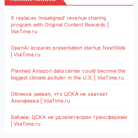
X replaces ‘misaligned’ revenue sharing
program with Original Content Rewards |
VseTime.ru
OpenAI acquires presentation startup NextSlide
| VseTime.ru
Planned Amazon data center could become the
biggest climate polluter in the U.S. | VseTime.ru
Обляков заявил, что ЦСКА не хватает
Акинфеева | VseTime.ru
Бабаев: ЦСКА не удовлетворен трансферами
| VseTime.ru