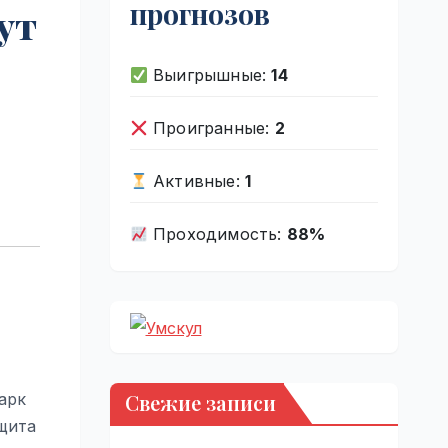
прогнозов
ут
Выигрышные:
14
Проигранные:
2
Активные:
1
Проходимость:
88%
Свежие записи
арк
ащита