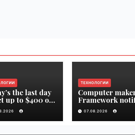
ОЛОГИИ
ТЕХНОЛОГИИ
y’s the last day
Computer make
et up to $400 off
Framework notif
r TechCrunch
‘all customers’ o
08.2026
07.08.2026
upt 2026 ticket |
data breach |
ime.ru
VseTime.ru