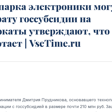
парка электроники мог
трату госсубсидии на
окаты утверждают, что
тает | VseTime.ru
инимателя Дмитрия Прудникова, основавшего техноп
нации с госсубсидией в размере почти 210 млн руб. З