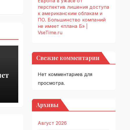
Европа в ужасе от
перспектив лишения доступа
к американским облакам и
ПО. Большинство компаний
не имеет «плана Б» |
VseTime.ru
Свежие комментарии
яет
Нет комментариев для
просмотра.
от
Архивы
ries
Август 2026