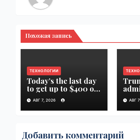
Похожая запись
ТЕХНОЛОГИИ
ТЕХН
Today’s the last day
Tru
to get up to $400 off
admi
your TechCrunch
spen
АВГ 7, 2026
АВГ 7
Disrupt 2026 ticket |
canc
VseTime.ru
farm
Добавить комментарий