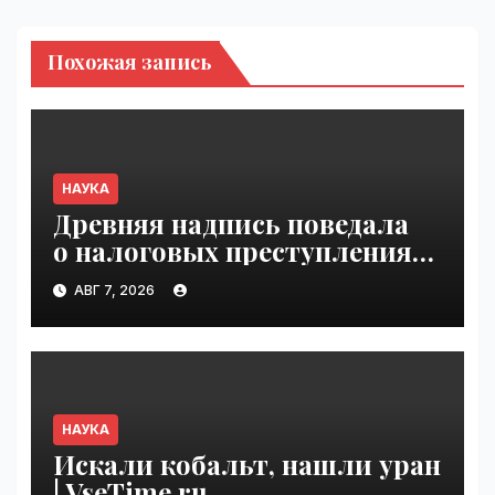
Похожая запись
НАУКА
Древняя надпись поведала
о налоговых преступлениях |
VseTime.ru
АВГ 7, 2026
НАУКА
Искали кобальт, нашли уран
| VseTime.ru