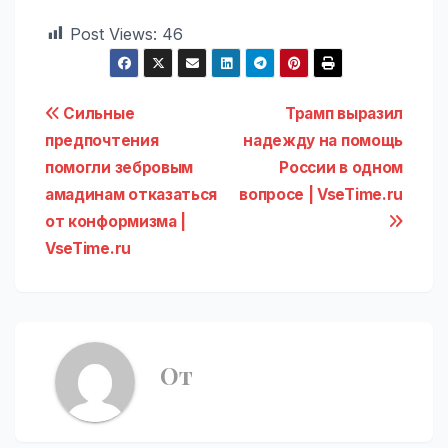
Post Views:
46
Навигация
Сильные
Трамп выразил
предпочтения
надежду на помощь
по
помогли зебровым
России в одном
записям
амадинам отказаться
вопросе | VseTime.ru
от конформизма |
VseTime.ru
От