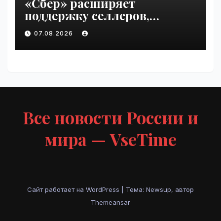
«Сбер» расширяет
поддержку селлеров,
пострадавших от
07.08.2026
инцидентов на складах
Wildberries | VseTime.ru
Все новости России и
мира — VseTime
Сайт работает на WordPress
|
Тема: Newsup, автор
Themeansar