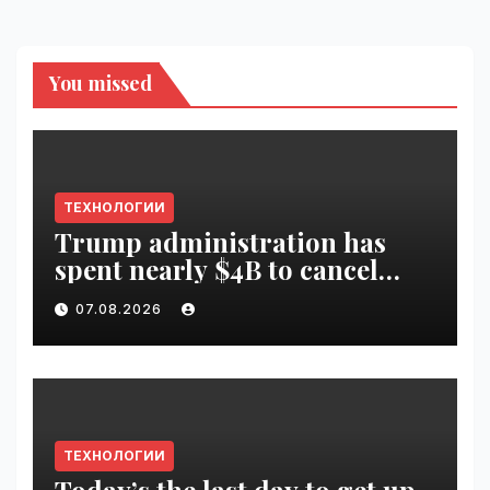
You missed
ТЕХНОЛОГИИ
Trump administration has
spent nearly $4B to cancel
offshore wind farms |
07.08.2026
VseTime.ru
ТЕХНОЛОГИИ