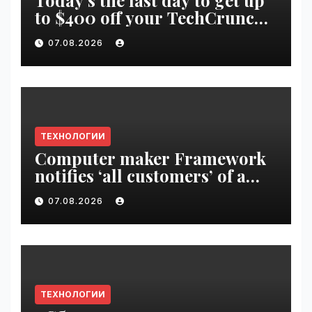
Today’s the last day to get up
to $400 off your TechCrunch
Disrupt 2026 ticket |
07.08.2026
VseTime.ru
ТЕХНОЛОГИИ
Computer maker Framework
notifies ‘all customers’ of a
data breach | VseTime.ru
07.08.2026
ТЕХНОЛОГИИ