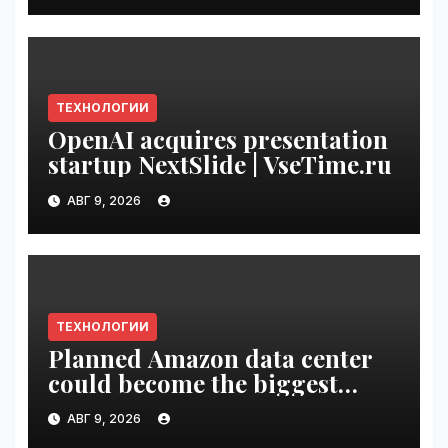
ТЕХНОЛОГИИ
OpenAI acquires presentation
startup NextSlide | VseTime.ru
АВГ 9, 2026
ТЕХНОЛОГИИ
Planned Amazon data center
could become the biggest
climate polluter in the U.S. |
АВГ 9, 2026
VseTime.ru