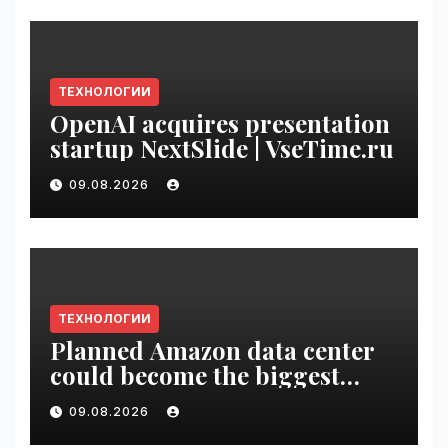
ТЕХНОЛОГИИ
OpenAI acquires presentation
startup NextSlide | VseTime.ru
09.08.2026
ТЕХНОЛОГИИ
Planned Amazon data center
could become the biggest
climate polluter in the U.S. |
09.08.2026
VseTime.ru