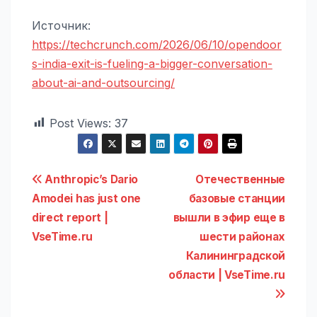
Источник:
https://techcrunch.com/2026/06/10/opendoor
s-india-exit-is-fueling-a-bigger-conversation-
about-ai-and-outsourcing/
Post Views:
37
Навигация
Anthropic’s Dario
Отечественные
Amodei has just one
базовые станции
по
direct report |
вышли в эфир еще в
записям
VseTime.ru
шести районах
Калининградской
области | VseTime.ru