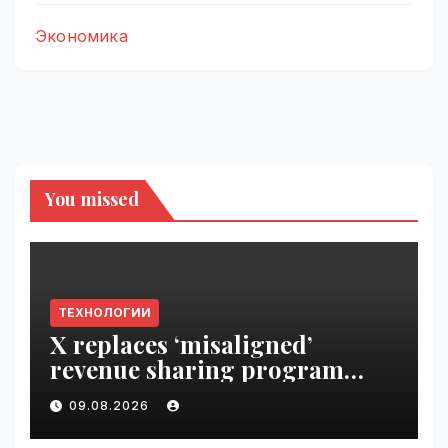
Экономика
You missed
ТЕХНОЛОГИИ
X replaces ‘misaligned’
revenue sharing program
with Original Content
09.08.2026
Rewards | VseTime.ru