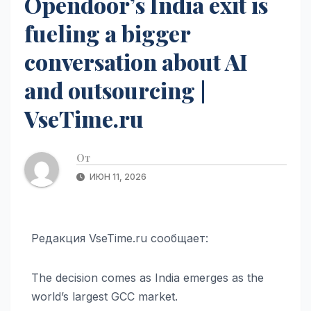
Opendoor’s India exit is
fueling a bigger
conversation about AI
and outsourcing |
VseTime.ru
От
ИЮН 11, 2026
Редакция VseTime.ru сообщает:
The decision comes as India emerges as the
world’s largest GCC market.