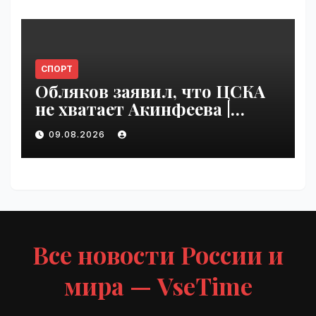
СПОРТ
Обляков заявил, что ЦСКА
не хватает Акинфеева |
VseTime.ru
09.08.2026
Все новости России и
мира — VseTime