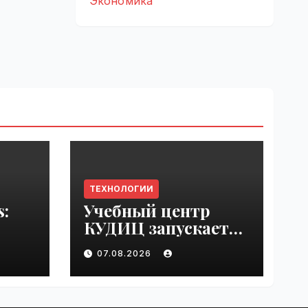
Экономика
ТЕХНОЛОГИИ
s:
Учебный центр
КУДИЦ запускает
rupt
авторизованный
07.08.2026
by
курс по
администрировани
ю Mind