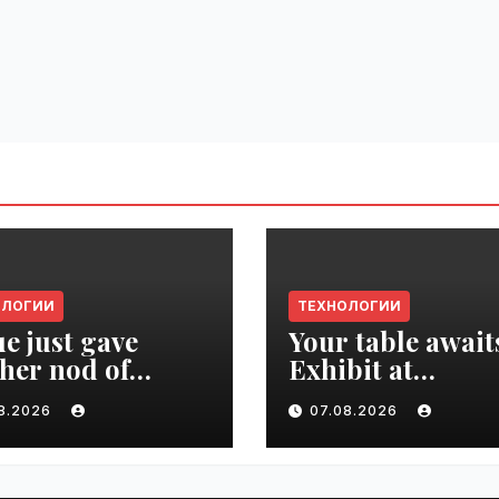
ОЛОГИИ
ТЕХНОЛОГИИ
e just gave
Your table await
her nod of
Exhibit at
oval to the tech
TechCrunch Dis
08.2026
07.08.2026
d | VseTime.ru
2026 to be seen 
thousands |
VseTime.ru