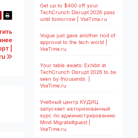
Get up to $400 off your
TechCrunch Disrupt 2026 pass
until tomorrow | VseTime.ru
тить
Vogue just gave another nod of
чнее
approval to the tech world |
рт |
VseTime.ru
ru
Your table awaits: Exhibit at
TechCrunch Disrupt 2026 to be
seen by thousands |
VseTime.ru
Учебный центр КУДИЦ
запускает авторизованный
курс по администрированию
Mind Migrate#guest |
VseTime.ru