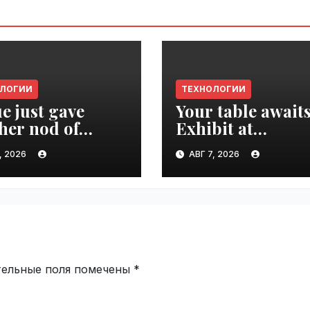
ОЛОГИИ
ТЕХНОЛОГИИ
e just gave
Your table awaits
her nod of
Exhibit at
oval to the tech
TechCrunch Dis
, 2026
АВГ 7, 2026
d | VseTime.ru
2026 to be seen 
thousands |
VseTime.ru
тельные поля помечены
*