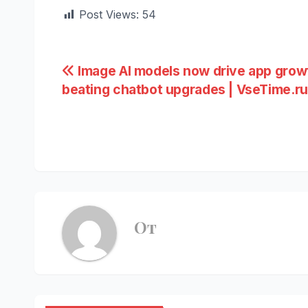
Post Views:
54
Навигация
Image AI models now drive app grow
beating chatbot upgrades | VseTime.ru
по
записям
От