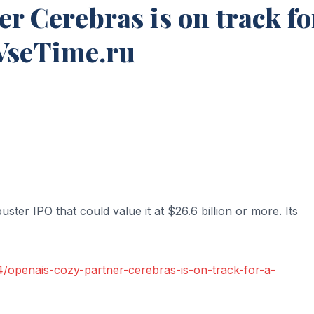
r Cerebras is on track fo
 VseTime.ru
ter IPO that could value it at $26.6 billion or more. Its
/openais-cozy-partner-cerebras-is-on-track-for-a-