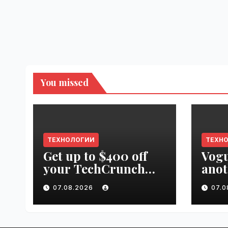
You missed
ТЕХНОЛОГИИ
ТЕХН
Get up to $400 off
Vogu
your TechCrunch
anot
Disrupt 2026 pass
appr
07.08.2026
07.
until tomorrow |
worl
VseTime.ru