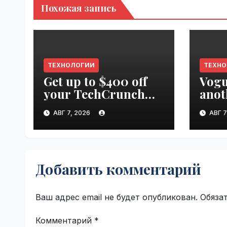
Похожая запись
ТЕХНОЛОГИИ
ТЕХН
Get up to $400 off
Vogu
your TechCrunch
anot
Disrupt 2026 pass
appr
АВГ 7, 2026
АВГ 7
until tomorrow |
worl
VseTime.ru
Добавить комментарий
Ваш адрес email не будет опубликован.
Обяза
Комментарий
*